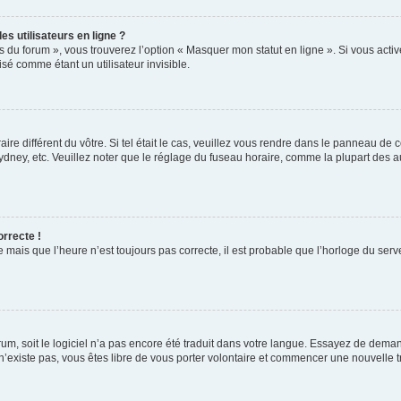
s utilisateurs en ligne ?
s du forum », vous trouverez l’option « Masquer mon statut en ligne ». Si vous activ
é comme étant un utilisateur invisible.
aire différent du vôtre. Si tel était le cas, veuillez vous rendre dans le panneau de co
ey, etc. Veuillez noter que le réglage du fuseau horaire, comme la plupart des autr
orrecte !
 mais que l’heure n’est toujours pas correcte, il est probable que l’horloge du serve
orum, soit le logiciel n’a pas encore été traduit dans votre langue. Essayez de deman
 n’existe pas, vous êtes libre de vous porter volontaire et commencer une nouvelle t