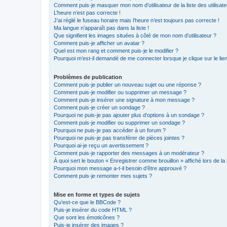
Comment puis-je masquer mon nom d’utilisateur de la liste des utilisate
L’heure n’est pas correcte !
J’ai réglé le fuseau horaire mais l’heure n’est toujours pas correcte !
Ma langue n’apparaît pas dans la liste !
Que signifient les images situées à côté de mon nom d’utilisateur ?
Comment puis-je afficher un avatar ?
Quel est mon rang et comment puis-je le modifier ?
Pourquoi m’est-il demandé de me connecter lorsque je clique sur le lien 
Problèmes de publication
Comment puis-je publier un nouveau sujet ou une réponse ?
Comment puis-je modifier ou supprimer un message ?
Comment puis-je insérer une signature à mon message ?
Comment puis-je créer un sondage ?
Pourquoi ne puis-je pas ajouter plus d’options à un sondage ?
Comment puis-je modifier ou supprimer un sondage ?
Pourquoi ne puis-je pas accéder à un forum ?
Pourquoi ne puis-je pas transférer de pièces jointes ?
Pourquoi ai-je reçu un avertissement ?
Comment puis-je rapporter des messages à un modérateur ?
À quoi sert le bouton « Enregistrer comme brouillon » affiché lors de la 
Pourquoi mon message a-t-il besoin d’être approuvé ?
Comment puis-je remonter mes sujets ?
Mise en forme et types de sujets
Qu’est-ce que le BBCode ?
Puis-je insérer du code HTML ?
Que sont les émoticônes ?
Puis-je insérer des images ?