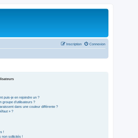
Inscription
Connexion
lisateurs
t puis-je en rejoindre un ?
 groupe d’utilisateurs ?
araissent dans une couleur différente ?
défaut » ?
s !
non sollicités !