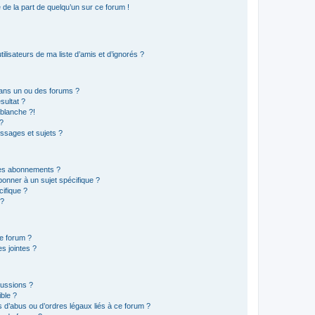
e de la part de quelqu’un sur ce forum !
lisateurs de ma liste d’amis et d’ignorés ?
ans un ou des forums ?
sultat ?
blanche ?!
?
ssages et sujets ?
t les abonnements ?
onner à un sujet spécifique ?
ifique ?
 ?
ce forum ?
s jointes ?
cussions ?
ible ?
 d’abus ou d’ordres légaux liés à ce forum ?