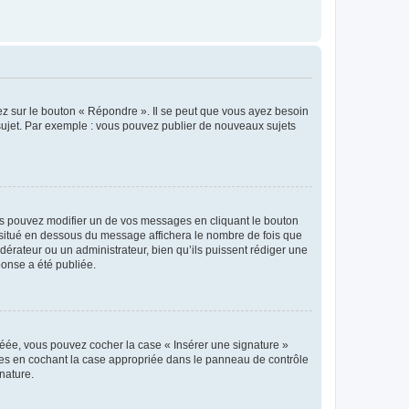
ez sur le bouton « Répondre ». Il se peut que vous ayez besoin
 sujet. Par exemple : vous pouvez publier de nouveaux sujets
s pouvez modifier un de vos messages en cliquant le bouton
e situé en dessous du message affichera le nombre de fois que
modérateur ou un administrateur, bien qu’ils puissent rédiger une
ponse a été publiée.
réée, vous pouvez cocher la case « Insérer une signature »
ages en cochant la case appropriée dans le panneau de contrôle
gnature.