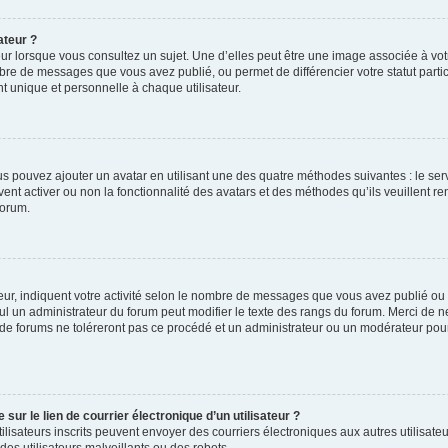
ateur ?
ur lorsque vous consultez un sujet. Une d’elles peut être une image associée à vo
mbre de messages que vous avez publié, ou permet de différencier votre statut parti
 unique et personnelle à chaque utilisateur.
ous pouvez ajouter un avatar en utilisant une des quatre méthodes suivantes : le serv
ent activer ou non la fonctionnalité des avatars et des méthodes qu’ils veuillent ren
forum.
ur, indiquent votre activité selon le nombre de messages que vous avez publié ou id
eul un administrateur du forum peut modifier le texte des rangs du forum. Merci de 
de forums ne toléreront pas ce procédé et un administrateur ou un modérateur pou
ur le lien de courrier électronique d’un utilisateur ?
s utilisateurs inscrits peuvent envoyer des courriers électroniques aux autres utili
es utilisateurs malveillants ou des robots.