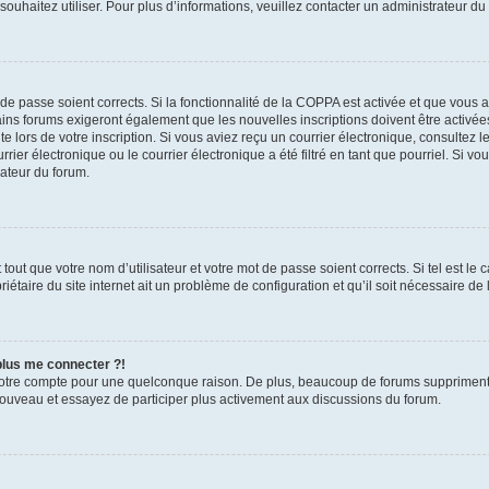
s souhaitez utiliser. Pour plus d’informations, veuillez contacter un administrateur du
t de passe soient corrects. Si la fonctionnalité de la COPPA est activée et que vous 
ains forums exigeront également que les nouvelles inscriptions doivent être activée
te lors de votre inscription. Si vous aviez reçu un courrier électronique, consultez l
r électronique ou le courrier électronique a été filtré en tant que pourriel. Si vo
rateur du forum.
out que votre nom d’utilisateur et votre mot de passe soient corrects. Si tel est le
iétaire du site internet ait un problème de configuration et qu’il soit nécessaire de l
 plus me connecter ?!
votre compte pour une quelconque raison. De plus, beaucoup de forums suppriment pér
 nouveau et essayez de participer plus activement aux discussions du forum.