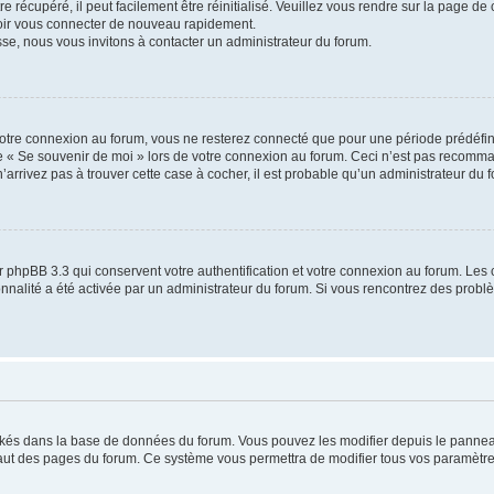
 récupéré, il peut facilement être réinitialisé. Veuillez vous rendre sur la page de
voir vous connecter de nouveau rapidement.
sse, nous vous invitons à contacter un administrateur du forum.
otre connexion au forum, vous ne resterez connecté que pour une période prédéfinie
se « Se souvenir de moi » lors de votre connexion au forum. Ceci n’est pas recomm
’arrivez pas à trouver cette case à cocher, il est probable qu’un administrateur du fo
 phpBB 3.3 qui conservent votre authentification et votre connexion au forum. Les 
tionnalité a été activée par un administrateur du forum. Si vous rencontrez des pro
ockés dans la base de données du forum. Vous pouvez les modifier depuis le panneau 
haut des pages du forum. Ce système vous permettra de modifier tous vos paramètre