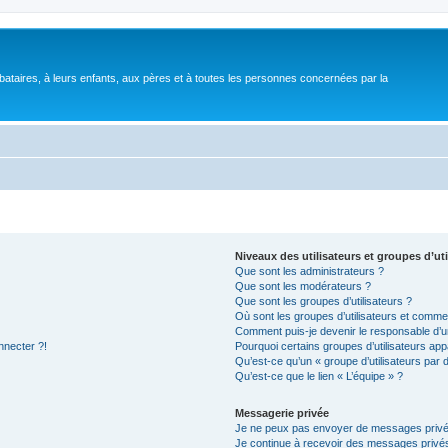
bataires, à leurs enfants, aux pères et à toutes les personnes concernées par la
Niveaux des utilisateurs et groupes d’uti
Que sont les administrateurs ?
Que sont les modérateurs ?
Que sont les groupes d’utilisateurs ?
Où sont les groupes d’utilisateurs et commen
Comment puis-je devenir le responsable d’un
nnecter ?!
Pourquoi certains groupes d’utilisateurs app
Qu’est-ce qu’un « groupe d’utilisateurs par 
Qu’est-ce que le lien « L’équipe » ?
Messagerie privée
Je ne peux pas envoyer de messages privé
Je continue à recevoir des messages privés 