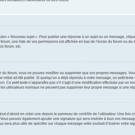
outon « Nouveau sujet ». Pour publier une réponse à un sujet ou un message, cliqu
 forum, une liste de vos permissions est affichée en bas de l’écran du forum ou du
ce forum, etc.
r du forum, vous ne pouvez modifier ou supprimer que vos propres messages. Vou
 initial ait été publié. Si quelqu’un a déjà répondu à votre message, un petit text
ion. Ce petit texte n’apparaîtra pas s’il s’agit d’une modification effectuée par un 
ue les utilisateurs normaux ne peuvent pas supprimer leur propre message si une ré
ut d’abord en créer une depuis le panneau de contrôle de l’utilisateur. Une fois c
ure. Vous pouvez également ajouter une signature qui sera insérée à tous vos mess
 vous sera plus utile de spécifier sur chaque message votre souhait d’insérer votre si