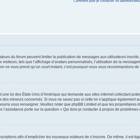
Comment puis-je contacter un administrateu
trateurs du forum peuvent limiter la publication de messages aux utilisateurs inscri
visiteurs, tels que l’affichage d’avatars personnalisés, l’utilisation de la messager
ription ne vous prend qu’un court instant, c’est pourquoi nous vous recommandons de l
t une loi des États-Unis d’Amérique qui demande aux sites internet collectant pot
 des mineurs concernés. Si vous ne savez pas si cette loi s’applique également au
 pourra vous renseigner. Veuillez noter que phpBB Limited et que les propriétaires
ue l’assistance porte sur la question « Qui dois-je contacter à propos de problèmes 
inscriptions afin d’empêcher les nouveaux visiteurs de s’inscrire. De même, il est é