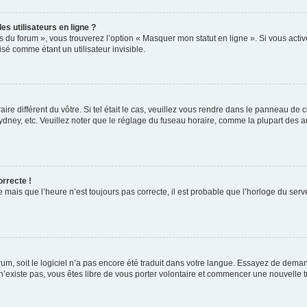
s utilisateurs en ligne ?
s du forum », vous trouverez l’option « Masquer mon statut en ligne ». Si vous activ
é comme étant un utilisateur invisible.
aire différent du vôtre. Si tel était le cas, veuillez vous rendre dans le panneau de co
ey, etc. Veuillez noter que le réglage du fuseau horaire, comme la plupart des autr
orrecte !
 mais que l’heure n’est toujours pas correcte, il est probable que l’horloge du serve
orum, soit le logiciel n’a pas encore été traduit dans votre langue. Essayez de deman
 n’existe pas, vous êtes libre de vous porter volontaire et commencer une nouvelle t