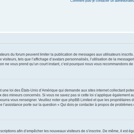
Comment puis-je contacter un administrateu
trateurs du forum peuvent limiter la publication de messages aux utilisateurs inscri
visiteurs, tels que l’affichage d’avatars personnalisés, l’utilisation de la messager
ription ne vous prend qu’un court instant, c’est pourquoi nous vous recommandons de l
t une loi des États-Unis d’Amérique qui demande aux sites internet collectant pot
 des mineurs concernés. Si vous ne savez pas si cette loi s’applique également au
 pourra vous renseigner. Veuillez noter que phpBB Limited et que les propriétaires
ue l’assistance porte sur la question « Qui dois-je contacter à propos de problèmes 
inscriptions afin d’empêcher les nouveaux visiteurs de s’inscrire. De même, il est é