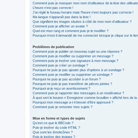
Comment puis-je masquer mon nom d’utilisateur de la liste des utilisate
L’heure n’est pas correcte !
J’ai réglé le fuseau horaire mais l’heure n’est toujours pas correcte !
Ma langue n’apparaît pas dans la liste !
Que signifient les images situées à côté de mon nom d’utilisateur ?
Comment puis-je afficher un avatar ?
Quel est mon rang et comment puis-je le modifier ?
Pourquoi m’est-il demandé de me connecter lorsque je clique sur le lien 
Problèmes de publication
Comment puis-je publier un nouveau sujet ou une réponse ?
Comment puis-je modifier ou supprimer un message ?
Comment puis-je insérer une signature à mon message ?
Comment puis-je créer un sondage ?
Pourquoi ne puis-je pas ajouter plus d’options à un sondage ?
Comment puis-je modifier ou supprimer un sondage ?
Pourquoi ne puis-je pas accéder à un forum ?
Pourquoi ne puis-je pas transférer de pièces jointes ?
Pourquoi ai-je reçu un avertissement ?
Comment puis-je rapporter des messages à un modérateur ?
À quoi sert le bouton « Enregistrer comme brouillon » affiché lors de la 
Pourquoi mon message a-t-il besoin d’être approuvé ?
Comment puis-je remonter mes sujets ?
Mise en forme et types de sujets
Qu’est-ce que le BBCode ?
Puis-je insérer du code HTML ?
Que sont les émoticônes ?
Puis-je insérer des images ?