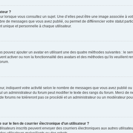
ateur ?
ur lorsque vous consultez un sujet. Une d’elles peut être une image associée à vo
mbre de messages que vous avez publié, ou permet de différencier votre statut parti
 unique et personnelle à chaque utilisateur.
ous pouvez ajouter un avatar en utilisant une des quatre méthodes suivantes : le serv
ent activer ou non la fonctionnalité des avatars et des méthodes qu’ils veuillent ren
forum.
ur, indiquent votre activité selon le nombre de messages que vous avez publié ou id
eul un administrateur du forum peut modifier le texte des rangs du forum. Merci de 
de forums ne toléreront pas ce procédé et un administrateur ou un modérateur pou
ur le lien de courrier électronique d’un utilisateur ?
s utilisateurs inscrits peuvent envoyer des courriers électroniques aux autres utili
es utilisateurs malveillants ou des robots.