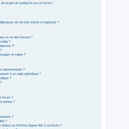
e de la part de quelqu’un sur ce forum !
lisateurs de ma liste d’amis et d’ignorés ?
ans un ou des forums ?
sultat ?
blanche ?!
?
ssages et sujets ?
t les abonnements ?
onner à un sujet spécifique ?
ifique ?
 ?
ce forum ?
s jointes ?
cussions ?
ible ?
 d’abus ou d’ordres légaux liés à ce forum ?