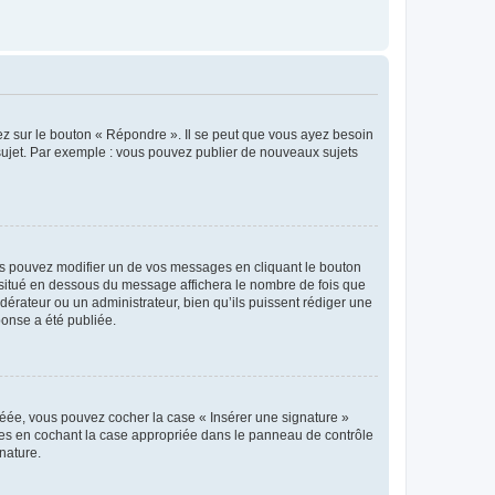
ez sur le bouton « Répondre ». Il se peut que vous ayez besoin
 sujet. Par exemple : vous pouvez publier de nouveaux sujets
s pouvez modifier un de vos messages en cliquant le bouton
e situé en dessous du message affichera le nombre de fois que
modérateur ou un administrateur, bien qu’ils puissent rédiger une
ponse a été publiée.
réée, vous pouvez cocher la case « Insérer une signature »
ages en cochant la case appropriée dans le panneau de contrôle
gnature.