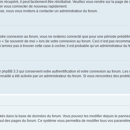
 récupéré, il peut facilement être réinitialisé. Veuillez vous rendre sur la page de
voir vous connecter de nouveau rapidement.
sse, nous vous invitons à contacter un administrateur du forum.
otre connexion au forum, vous ne resterez connecté que pour une période prédéfinie
se « Se souvenir de moi » lors de votre connexion au forum. Ceci n’est pas recomm
’arrivez pas à trouver cette case à cocher, il est probable qu’un administrateur du fo
 phpBB 3.3 qui conservent votre authentification et votre connexion au forum. Les 
tionnalité a été activée par un administrateur du forum. Si vous rencontrez des pro
ockés dans la base de données du forum. Vous pouvez les modifier depuis le panneau 
haut des pages du forum. Ce système vous permettra de modifier tous vos paramètre