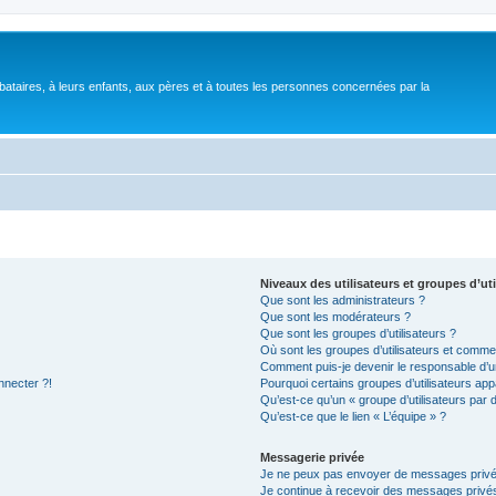
bataires, à leurs enfants, aux pères et à toutes les personnes concernées par la
Niveaux des utilisateurs et groupes d’uti
Que sont les administrateurs ?
Que sont les modérateurs ?
Que sont les groupes d’utilisateurs ?
Où sont les groupes d’utilisateurs et commen
Comment puis-je devenir le responsable d’un
nnecter ?!
Pourquoi certains groupes d’utilisateurs app
Qu’est-ce qu’un « groupe d’utilisateurs par 
Qu’est-ce que le lien « L’équipe » ?
Messagerie privée
Je ne peux pas envoyer de messages privé
Je continue à recevoir des messages privés 