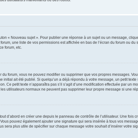
outon « Nouveau sujet ». Pour publier une réponse à un sujet ou un message, cliqu
 forum, une liste de vos permissions est affichée en bas de l’écran du forum ou du
ce forum, etc.
r du forum, vous ne pouvez modifier ou supprimer que vos propres messages. Vou
 initial ait été publié. Si quelqu’un a déjà répondu à votre message, un petit text
ion. Ce petit texte n’apparaîtra pas s’il s’agit d’une modification effectuée par un 
ue les utilisateurs normaux ne peuvent pas supprimer leur propre message si une ré
ut d’abord en créer une depuis le panneau de contrôle de l’utilisateur. Une fois c
ure. Vous pouvez également ajouter une signature qui sera insérée à tous vos mess
 vous sera plus utile de spécifier sur chaque message votre souhait d’insérer votre si