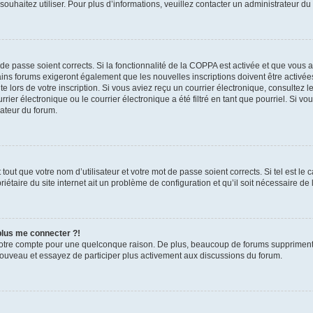
s souhaitez utiliser. Pour plus d’informations, veuillez contacter un administrateur du
t de passe soient corrects. Si la fonctionnalité de la COPPA est activée et que vous 
ains forums exigeront également que les nouvelles inscriptions doivent être activée
te lors de votre inscription. Si vous aviez reçu un courrier électronique, consultez l
r électronique ou le courrier électronique a été filtré en tant que pourriel. Si vo
rateur du forum.
out que votre nom d’utilisateur et votre mot de passe soient corrects. Si tel est le
iétaire du site internet ait un problème de configuration et qu’il soit nécessaire de l
 plus me connecter ?!
votre compte pour une quelconque raison. De plus, beaucoup de forums suppriment pér
 nouveau et essayez de participer plus activement aux discussions du forum.