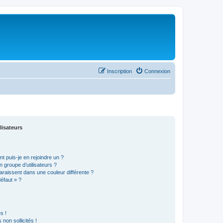
Inscription
Connexion
lisateurs
t puis-je en rejoindre un ?
 groupe d’utilisateurs ?
araissent dans une couleur différente ?
défaut » ?
s !
non sollicités !