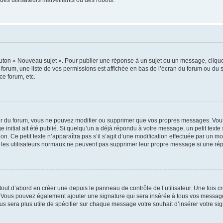
outon « Nouveau sujet ». Pour publier une réponse à un sujet ou un message, cliqu
 forum, une liste de vos permissions est affichée en bas de l’écran du forum ou du
ce forum, etc.
r du forum, vous ne pouvez modifier ou supprimer que vos propres messages. Vou
 initial ait été publié. Si quelqu’un a déjà répondu à votre message, un petit text
ion. Ce petit texte n’apparaîtra pas s’il s’agit d’une modification effectuée par un 
ue les utilisateurs normaux ne peuvent pas supprimer leur propre message si une ré
ut d’abord en créer une depuis le panneau de contrôle de l’utilisateur. Une fois c
ure. Vous pouvez également ajouter une signature qui sera insérée à tous vos mess
 vous sera plus utile de spécifier sur chaque message votre souhait d’insérer votre si