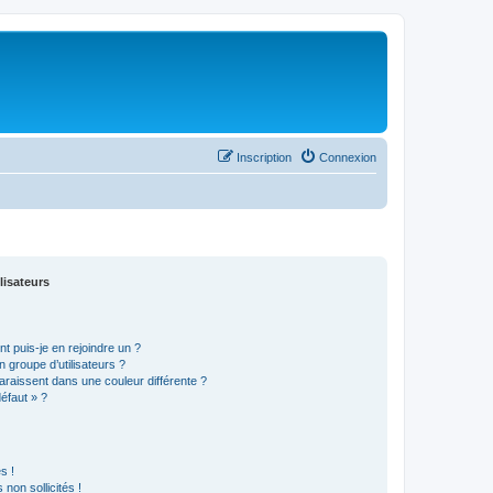
Inscription
Connexion
lisateurs
t puis-je en rejoindre un ?
 groupe d’utilisateurs ?
araissent dans une couleur différente ?
défaut » ?
s !
non sollicités !