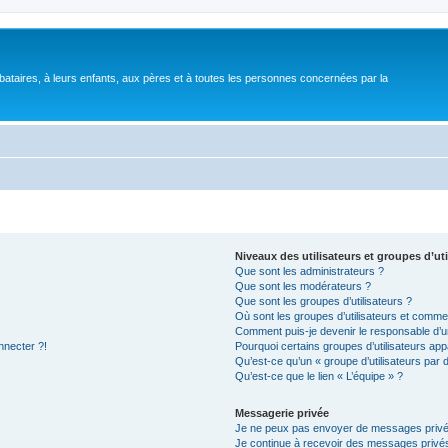
bataires, à leurs enfants, aux pères et à toutes les personnes concernées par la
Niveaux des utilisateurs et groupes d’uti
Que sont les administrateurs ?
Que sont les modérateurs ?
Que sont les groupes d’utilisateurs ?
Où sont les groupes d’utilisateurs et commen
Comment puis-je devenir le responsable d’un
nnecter ?!
Pourquoi certains groupes d’utilisateurs app
Qu’est-ce qu’un « groupe d’utilisateurs par 
Qu’est-ce que le lien « L’équipe » ?
Messagerie privée
Je ne peux pas envoyer de messages privé
Je continue à recevoir des messages privés 