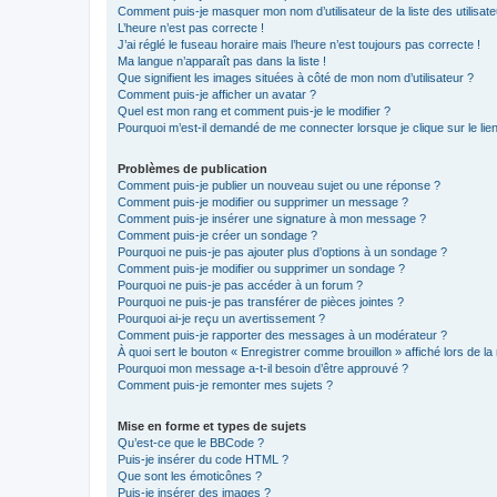
Comment puis-je masquer mon nom d’utilisateur de la liste des utilisate
L’heure n’est pas correcte !
J’ai réglé le fuseau horaire mais l’heure n’est toujours pas correcte !
Ma langue n’apparaît pas dans la liste !
Que signifient les images situées à côté de mon nom d’utilisateur ?
Comment puis-je afficher un avatar ?
Quel est mon rang et comment puis-je le modifier ?
Pourquoi m’est-il demandé de me connecter lorsque je clique sur le lien 
Problèmes de publication
Comment puis-je publier un nouveau sujet ou une réponse ?
Comment puis-je modifier ou supprimer un message ?
Comment puis-je insérer une signature à mon message ?
Comment puis-je créer un sondage ?
Pourquoi ne puis-je pas ajouter plus d’options à un sondage ?
Comment puis-je modifier ou supprimer un sondage ?
Pourquoi ne puis-je pas accéder à un forum ?
Pourquoi ne puis-je pas transférer de pièces jointes ?
Pourquoi ai-je reçu un avertissement ?
Comment puis-je rapporter des messages à un modérateur ?
À quoi sert le bouton « Enregistrer comme brouillon » affiché lors de la 
Pourquoi mon message a-t-il besoin d’être approuvé ?
Comment puis-je remonter mes sujets ?
Mise en forme et types de sujets
Qu’est-ce que le BBCode ?
Puis-je insérer du code HTML ?
Que sont les émoticônes ?
Puis-je insérer des images ?