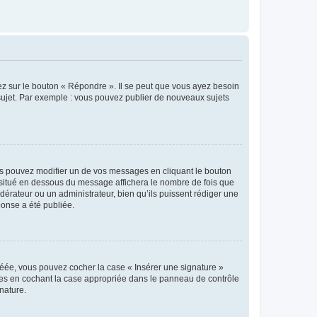
ez sur le bouton « Répondre ». Il se peut que vous ayez besoin
 sujet. Par exemple : vous pouvez publier de nouveaux sujets
s pouvez modifier un de vos messages en cliquant le bouton
e situé en dessous du message affichera le nombre de fois que
modérateur ou un administrateur, bien qu’ils puissent rédiger une
ponse a été publiée.
réée, vous pouvez cocher la case « Insérer une signature »
ages en cochant la case appropriée dans le panneau de contrôle
gnature.