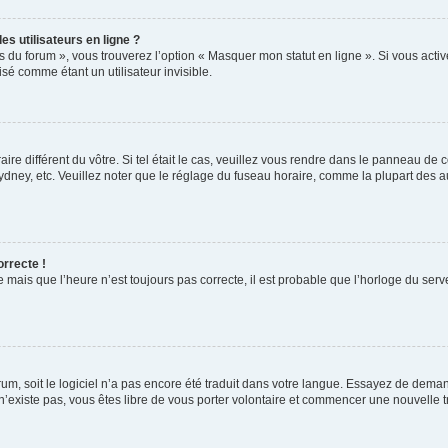
s utilisateurs en ligne ?
s du forum », vous trouverez l’option « Masquer mon statut en ligne ». Si vous activ
é comme étant un utilisateur invisible.
aire différent du vôtre. Si tel était le cas, veuillez vous rendre dans le panneau de co
ey, etc. Veuillez noter que le réglage du fuseau horaire, comme la plupart des autr
orrecte !
 mais que l’heure n’est toujours pas correcte, il est probable que l’horloge du serve
orum, soit le logiciel n’a pas encore été traduit dans votre langue. Essayez de deman
 n’existe pas, vous êtes libre de vous porter volontaire et commencer une nouvelle t