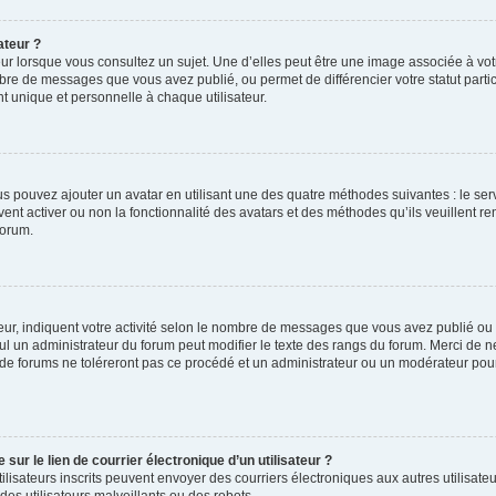
ateur ?
ur lorsque vous consultez un sujet. Une d’elles peut être une image associée à vo
mbre de messages que vous avez publié, ou permet de différencier votre statut parti
 unique et personnelle à chaque utilisateur.
ous pouvez ajouter un avatar en utilisant une des quatre méthodes suivantes : le serv
ent activer ou non la fonctionnalité des avatars et des méthodes qu’ils veuillent ren
forum.
ur, indiquent votre activité selon le nombre de messages que vous avez publié ou id
eul un administrateur du forum peut modifier le texte des rangs du forum. Merci de 
de forums ne toléreront pas ce procédé et un administrateur ou un modérateur pou
ur le lien de courrier électronique d’un utilisateur ?
s utilisateurs inscrits peuvent envoyer des courriers électroniques aux autres utili
es utilisateurs malveillants ou des robots.