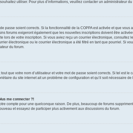
s souhaitez utiliser. Pour plus d’informations, veuillez contacter un administrateur du
t de passe soient corrects. Si la fonctionnalité de la COPPA est activée et que vous 
ains forums exigeront également que les nouvelles inscriptions doivent être activée
te lors de votre inscription. Si vous aviez reçu un courrier électronique, consultez l
r électronique ou le courrier électronique a été filtré en tant que pourriel. Si vo
rateur du forum.
out que votre nom d’utilisateur et votre mot de passe soient corrects. Si tel est le
iétaire du site internet ait un problème de configuration et qu’il soit nécessaire de l
 plus me connecter ?!
votre compte pour une quelconque raison. De plus, beaucoup de forums suppriment pér
 nouveau et essayez de participer plus activement aux discussions du forum.