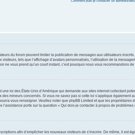
Comment puis-je contacter un administrateu
trateurs du forum peuvent limiter la publication de messages aux utilisateurs inscri
visiteurs, tels que l’affichage d’avatars personnalisés, l’utilisation de la messager
ription ne vous prend qu’un court instant, c’est pourquoi nous vous recommandons de l
t une loi des États-Unis d’Amérique qui demande aux sites internet collectant pot
 des mineurs concernés. Si vous ne savez pas si cette loi s’applique également au
 pourra vous renseigner. Veuillez noter que phpBB Limited et que les propriétaires
ue l’assistance porte sur la question « Qui dois-je contacter à propos de problèmes 
inscriptions afin d’empêcher les nouveaux visiteurs de s’inscrire. De même, il est é