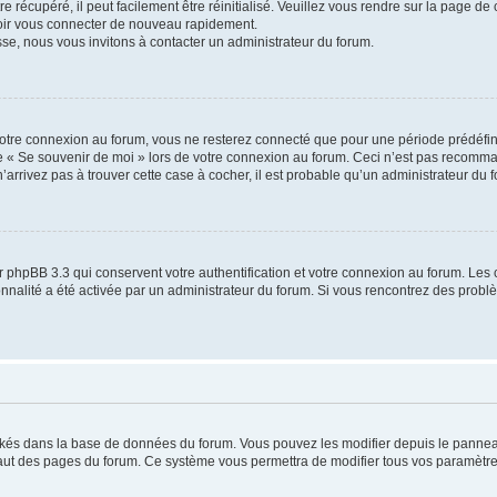
 récupéré, il peut facilement être réinitialisé. Veuillez vous rendre sur la page de
voir vous connecter de nouveau rapidement.
sse, nous vous invitons à contacter un administrateur du forum.
otre connexion au forum, vous ne resterez connecté que pour une période prédéfinie
se « Se souvenir de moi » lors de votre connexion au forum. Ceci n’est pas recomm
’arrivez pas à trouver cette case à cocher, il est probable qu’un administrateur du fo
 phpBB 3.3 qui conservent votre authentification et votre connexion au forum. Les 
tionnalité a été activée par un administrateur du forum. Si vous rencontrez des pro
ockés dans la base de données du forum. Vous pouvez les modifier depuis le panneau 
haut des pages du forum. Ce système vous permettra de modifier tous vos paramètre