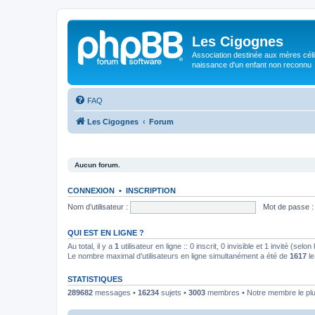
Les Cigognes
Association destinée aux mères céli
naissance d'un enfant non reconnu
FAQ
Les Cigognes
Forum
Aucun forum.
CONNEXION
•
INSCRIPTION
Nom d’utilisateur :
Mot de passe :
QUI EST EN LIGNE ?
Au total, il y a
1
utilisateur en ligne :: 0 inscrit, 0 invisible et 1 invité (se
Le nombre maximal d’utilisateurs en ligne simultanément a été de
1617
le
STATISTIQUES
289682
messages •
16234
sujets •
3003
membres • Notre membre le plu