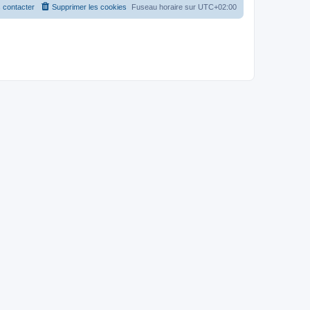
 contacter
Supprimer les cookies
Fuseau horaire sur
UTC+02:00