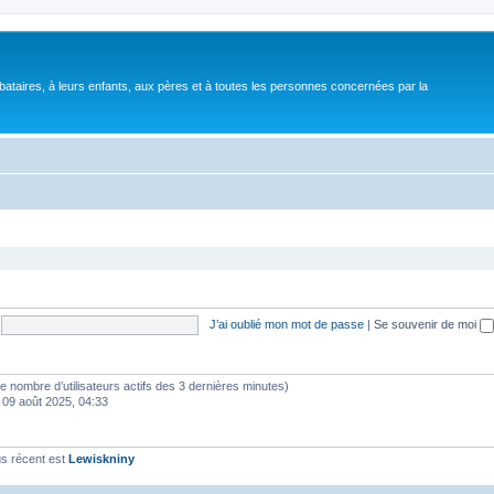
bataires, à leurs enfants, aux pères et à toutes les personnes concernées par la
J’ai oublié mon mot de passe
|
Se souvenir de moi
lon le nombre d’utilisateurs actifs des 3 dernières minutes)
 09 août 2025, 04:33
s récent est
Lewiskniny