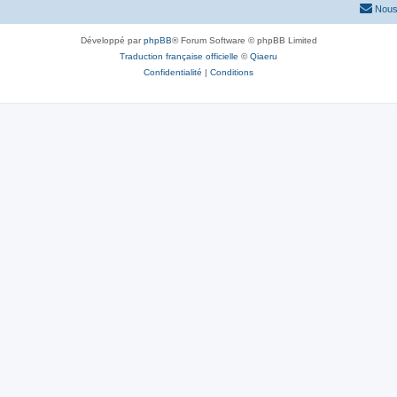
Nous
Développé par
phpBB
® Forum Software © phpBB Limited
Traduction française officielle
©
Qiaeru
Confidentialité
|
Conditions