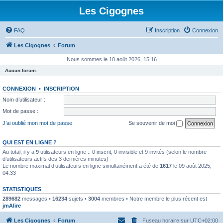
Les Cigognes
FAQ
Inscription
Connexion
Les Cigognes
Forum
Nous sommes le 10 août 2026, 15:16
Aucun forum.
CONNEXION
•
INSCRIPTION
Nom d’utilisateur :
Mot de passe :
J’ai oublié mon mot de passe
Se souvenir de moi
QUI EST EN LIGNE ?
Au total, il y a
9
utilisateurs en ligne :: 0 inscrit, 0 invisible et 9 invités (selon le nombre
d’utilisateurs actifs des 3 dernières minutes)
Le nombre maximal d’utilisateurs en ligne simultanément a été de
1617
le 09 août 2025,
04:33
STATISTIQUES
289682
messages •
16234
sujets •
3004
membres • Notre membre le plus récent est
jmAlire
Les Cigognes
Forum
Fuseau horaire sur
UTC+02:00