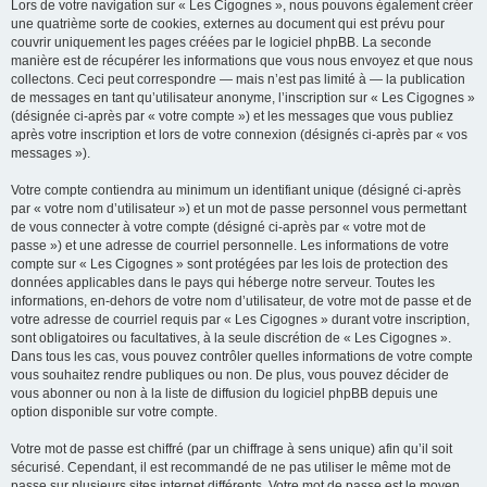
Lors de votre navigation sur « Les Cigognes », nous pouvons également créer
une quatrième sorte de cookies, externes au document qui est prévu pour
couvrir uniquement les pages créées par le logiciel phpBB. La seconde
manière est de récupérer les informations que vous nous envoyez et que nous
collectons. Ceci peut correspondre — mais n’est pas limité à — la publication
de messages en tant qu’utilisateur anonyme, l’inscription sur « Les Cigognes »
(désignée ci-après par « votre compte ») et les messages que vous publiez
après votre inscription et lors de votre connexion (désignés ci-après par « vos
messages »).
Votre compte contiendra au minimum un identifiant unique (désigné ci-après
par « votre nom d’utilisateur ») et un mot de passe personnel vous permettant
de vous connecter à votre compte (désigné ci-après par « votre mot de
passe ») et une adresse de courriel personnelle. Les informations de votre
compte sur « Les Cigognes » sont protégées par les lois de protection des
données applicables dans le pays qui héberge notre serveur. Toutes les
informations, en-dehors de votre nom d’utilisateur, de votre mot de passe et de
votre adresse de courriel requis par « Les Cigognes » durant votre inscription,
sont obligatoires ou facultatives, à la seule discrétion de « Les Cigognes ».
Dans tous les cas, vous pouvez contrôler quelles informations de votre compte
vous souhaitez rendre publiques ou non. De plus, vous pouvez décider de
vous abonner ou non à la liste de diffusion du logiciel phpBB depuis une
option disponible sur votre compte.
Votre mot de passe est chiffré (par un chiffrage à sens unique) afin qu’il soit
sécurisé. Cependant, il est recommandé de ne pas utiliser le même mot de
passe sur plusieurs sites internet différents. Votre mot de passe est le moyen