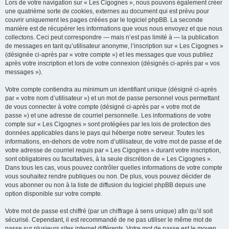
Lors de votre navigation sur « Les Cigognes », nous pouvons également créer
une quatrième sorte de cookies, externes au document qui est prévu pour
couvrir uniquement les pages créées par le logiciel phpBB. La seconde
manière est de récupérer les informations que vous nous envoyez et que nous
collectons. Ceci peut correspondre — mais n’est pas limité à — la publication
de messages en tant qu’utilisateur anonyme, l’inscription sur « Les Cigognes »
(désignée ci-après par « votre compte ») et les messages que vous publiez
après votre inscription et lors de votre connexion (désignés ci-après par « vos
messages »).
Votre compte contiendra au minimum un identifiant unique (désigné ci-après
par « votre nom d’utilisateur ») et un mot de passe personnel vous permettant
de vous connecter à votre compte (désigné ci-après par « votre mot de
passe ») et une adresse de courriel personnelle. Les informations de votre
compte sur « Les Cigognes » sont protégées par les lois de protection des
données applicables dans le pays qui héberge notre serveur. Toutes les
informations, en-dehors de votre nom d’utilisateur, de votre mot de passe et de
votre adresse de courriel requis par « Les Cigognes » durant votre inscription,
sont obligatoires ou facultatives, à la seule discrétion de « Les Cigognes ».
Dans tous les cas, vous pouvez contrôler quelles informations de votre compte
vous souhaitez rendre publiques ou non. De plus, vous pouvez décider de
vous abonner ou non à la liste de diffusion du logiciel phpBB depuis une
option disponible sur votre compte.
Votre mot de passe est chiffré (par un chiffrage à sens unique) afin qu’il soit
sécurisé. Cependant, il est recommandé de ne pas utiliser le même mot de
passe sur plusieurs sites internet différents. Votre mot de passe est le moyen