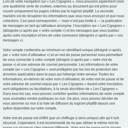
Lors de votre navigation sur « Les Cigognes », nous pouvons également créer
une quatrième sorte de cookies, externes au document qui est prévu pour
couvrir uniquement les pages créées par le logiciel phpBB. La seconde
manière est de récupérer les informations que vous nous envoyez et que nous
collectons. Ceci peut correspondre — mais n’est pas limité à — la publication
de messages en tant qu’utilisateur anonyme, l’inscription sur « Les Cigognes »
(désignée ci-après par « votre compte ») et les messages que vous publiez
après votre inscription et lors de votre connexion (désignés ci-après par « vos
messages »).
Votre compte contiendra au minimum un identifiant unique (désigné ci-après
par « votre nom d’utilisateur ») et un mot de passe personnel vous permettant
de vous connecter à votre compte (désigné ci-après par « votre mot de
passe ») et une adresse de courriel personnelle. Les informations de votre
compte sur « Les Cigognes » sont protégées par les lois de protection des
données applicables dans le pays qui héberge notre serveur. Toutes les
informations, en-dehors de votre nom d’utilisateur, de votre mot de passe et de
votre adresse de courriel requis par « Les Cigognes » durant votre inscription,
sont obligatoires ou facultatives, à la seule discrétion de « Les Cigognes ».
Dans tous les cas, vous pouvez contrôler quelles informations de votre compte
vous souhaitez rendre publiques ou non. De plus, vous pouvez décider de
vous abonner ou non à la liste de diffusion du logiciel phpBB depuis une
option disponible sur votre compte.
Votre mot de passe est chiffré (par un chiffrage à sens unique) afin qu’il soit
sécurisé. Cependant, il est recommandé de ne pas utiliser le même mot de
passe sur plusieurs sites internet différents. Votre mot de passe est le moyen