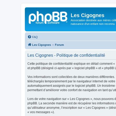
Les Cigognes
Association destinée aux mères céli
naissance d'un enfant non reconnu
FAQ
Les Cigognes
Forum
Les Cigognes - Politique de confidentialité
Cette politique de confidentialité explique en détail comment « 
et phpBB (désigné ci-après par « logiciel phpBB » et « phpBB Lim
Vos informations sont collectées de deux manières différentes.
téléchargés temporairement par le navigateur internet de votre 
automatiquement assignés par le logiciel phpBB. Un troisième co
permettant d’améliorer votre confort de navigation en tant qu’uti
Lors de votre navigation sur « Les Cigognes », nous pouvons é
phpBB. La seconde manière est de récupérer les informations 
qu’utilisateur anonyme, l’inscription sur « Les Cigognes » (dés
« vos messages »).