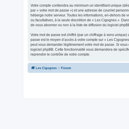
Votre compte contiendra au minimum un identifiant unique (dés
par « votre mot de passe ») et une adresse de courriel personn
héberge notre serveur. Toutes les informations, en-dehors de vot
ou facultatives, à la seule discrétion de « Les Cigognes ». Da
de vous abonner ou non à la liste de diffusion du logiciel php
Votre mot de passe est chiffré (par un chiffrage à sens unique) 
passe est le moyen d’accès à votre compte sur « Les Cigognes 
peut vous demander légitimement votre mot de passe. Si vous ou
logiciel phpBB. Cette fonctionnalité vous demandera de spécifie
reprendre le contrôle de votre compte.
Les Cigognes
Forum