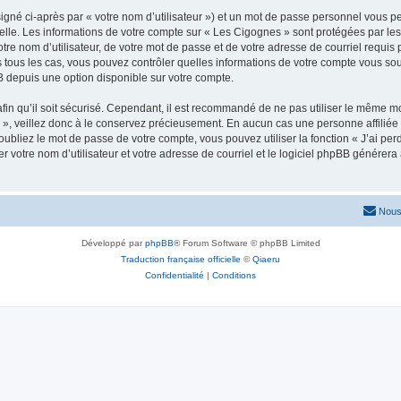
igné ci-après par « votre nom d’utilisateur ») et un mot de passe personnel vous p
elle. Les informations de votre compte sur « Les Cigognes » sont protégées par les
re nom d’utilisateur, de votre mot de passe et de votre adresse de courriel requis p
ns tous les cas, vous pouvez contrôler quelles informations de votre compte vous s
BB depuis une option disponible sur votre compte.
afin qu’il soit sécurisé. Cependant, il est recommandé de ne pas utiliser le même mot
», veillez donc à le conservez précieusement. En aucun cas une personne affiliée 
bliez le mot de passe de votre compte, vous pouvez utiliser la fonction « J’ai per
r votre nom d’utilisateur et votre adresse de courriel et le logiciel phpBB génére
Nous
Développé par
phpBB
® Forum Software © phpBB Limited
Traduction française officielle
©
Qiaeru
Confidentialité
|
Conditions