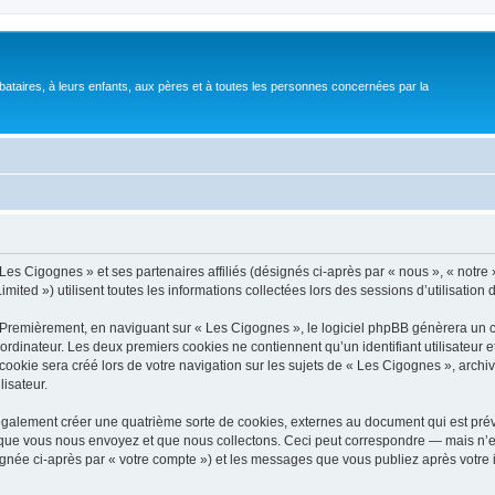
bataires, à leurs enfants, aux pères et à toutes les personnes concernées par la
Les Cigognes » et ses partenaires affiliés (désignés ci-après par « nous », « notre 
ited ») utilisent toutes les informations collectées lors des sessions d’utilisation 
 Premièrement, en naviguant sur « Les Cigognes », le logiciel phpBB génèrera un ce
ordinateur. Les deux premiers cookies ne contiennent qu’un identifiant utilisateur 
okie sera créé lors de votre navigation sur les sujets de « Les Cigognes », archiva
lisateur.
galement créer une quatrième sorte de cookies, externes au document qui est prévu
que vous nous envoyez et que nous collectons. Ceci peut correspondre — mais n’es
ignée ci-après par « votre compte ») et les messages que vous publiez après votre i