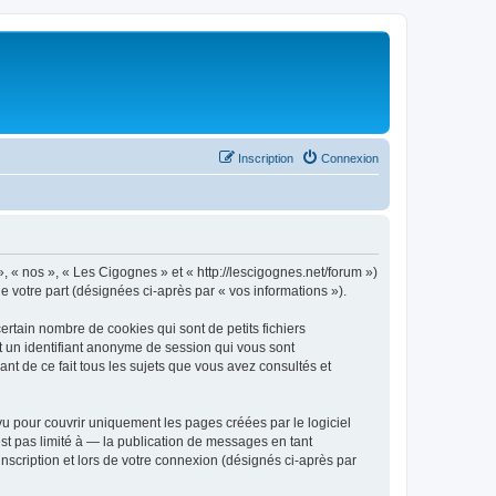
Inscription
Connexion
», « nos », « Les Cigognes » et « http://lescigognes.net/forum »)
de votre part (désignées ci-après par « vos informations »).
rtain nombre de cookies qui sont de petits fichiers
et un identifiant anonyme de session qui vous sont
nt de ce fait tous les sujets que vous avez consultés et
 pour couvrir uniquement les pages créées par le logiciel
t pas limité à — la publication de messages en tant
nscription et lors de votre connexion (désignés ci-après par