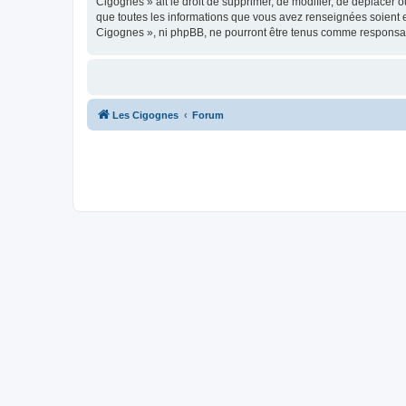
Cigognes » ait le droit de supprimer, de modifier, de déplacer 
que toutes les informations que vous avez renseignées soient e
Cigognes », ni phpBB, ne pourront être tenus comme responsab
Les Cigognes
Forum