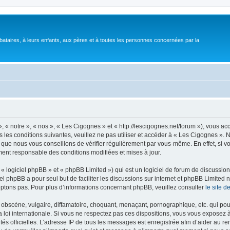
bataires, à leurs enfants, aux pères et à toutes les personnes concernées par la
 « notre », « nos », « Les Cigognes » et « http://lescigognes.net/forum »), vous a
 les conditions suivantes, veuillez ne pas utiliser et accéder à « Les Cigognes »
 que nous vous conseillons de vérifier régulièrement par vous-même. En effet, si 
ment responsable des conditions modifiées et mises à jour.
 logiciel phpBB » et « phpBB Limited ») qui est un logiciel de forum de discussio
iel phpBB a pour seul but de faciliter les discussions sur internet et phpBB Limit
ptons pas. Pour plus d’informations concernant phpBB, veuillez consulter
le site 
obscène, vulgaire, diffamatoire, choquant, menaçant, pornographique, etc. qui pourr
 loi internationale. Si vous ne respectez pas ces dispositions, vous vous exposez 
torités officielles. L’adresse IP de tous les messages est enregistrée afin d’aider au