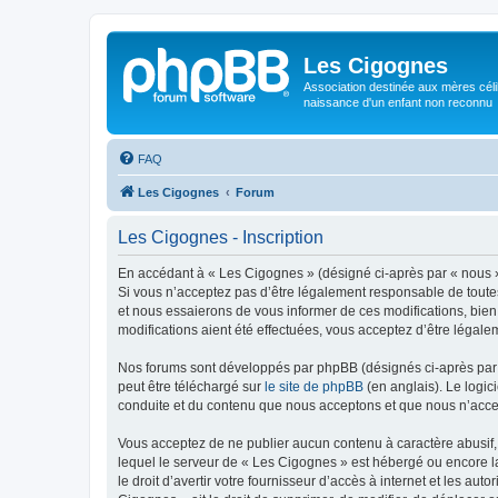
Les Cigognes
Association destinée aux mères céli
naissance d'un enfant non reconnu
FAQ
Les Cigognes
Forum
Les Cigognes - Inscription
En accédant à « Les Cigognes » (désigné ci-après par « nous »,
Si vous n’acceptez pas d’être légalement responsable de toutes
et nous essaierons de vous informer de ces modifications, bien
modifications aient été effectuées, vous acceptez d’être légale
Nos forums sont développés par phpBB (désignés ci-après par «
peut être téléchargé sur
le site de phpBB
(en anglais). Le logic
conduite et du contenu que nous acceptons et que nous n’acce
Vous acceptez de ne publier aucun contenu à caractère abusif, 
lequel le serveur de « Les Cigognes » est hébergé ou encore la
le droit d’avertir votre fournisseur d’accès à internet et les au