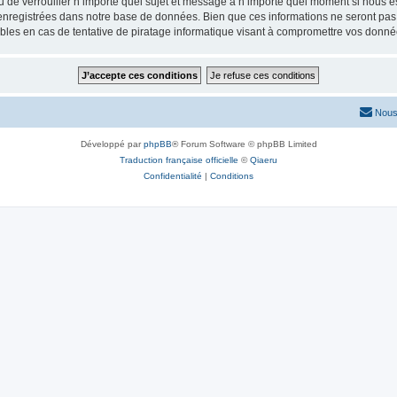
ou de verrouiller n’importe quel sujet et message à n’importe quel moment si nous e
nregistrées dans notre base de données. Bien que ces informations ne seront pas d
les en cas de tentative de piratage informatique visant à compromettre vos donné
Nous
Développé par
phpBB
® Forum Software © phpBB Limited
Traduction française officielle
©
Qiaeru
Confidentialité
|
Conditions