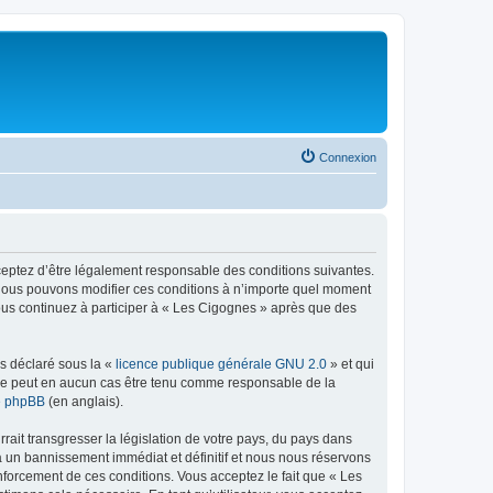
Connexion
cceptez d’être légalement responsable des conditions suivantes.
. Nous pouvons modifier ces conditions à n’importe quel moment
vous continuez à participer à « Les Cigognes » après que des
ns déclaré sous la «
licence publique générale GNU 2.0
» et qui
ed ne peut en aucun cas être tenu comme responsable de la
de phpBB
(en anglais).
ait transgresser la législation de votre pays, du pays dans
à un bannissement immédiat et définitif et nous nous réservons
 renforcement de ces conditions. Vous acceptez le fait que « Les