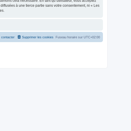
stimons cela nécessaire. En tant qu’utilisateur, vous acceptez
iffusées à une tierce partie sans votre consentement, ni « Les
es.
 contacter
Supprimer les cookies
Fuseau horaire sur
UTC+02:00