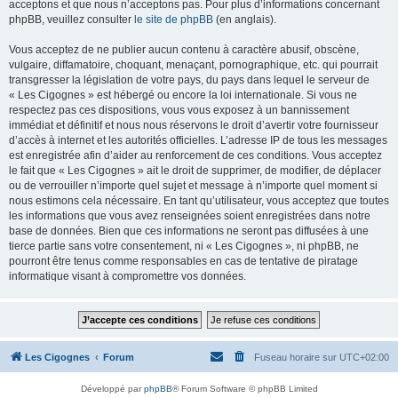
acceptons et que nous n’acceptons pas. Pour plus d’informations concernant
phpBB, veuillez consulter
le site de phpBB
(en anglais).
Vous acceptez de ne publier aucun contenu à caractère abusif, obscène,
vulgaire, diffamatoire, choquant, menaçant, pornographique, etc. qui pourrait
transgresser la législation de votre pays, du pays dans lequel le serveur de
« Les Cigognes » est hébergé ou encore la loi internationale. Si vous ne
respectez pas ces dispositions, vous vous exposez à un bannissement
immédiat et définitif et nous nous réservons le droit d’avertir votre fournisseur
d’accès à internet et les autorités officielles. L’adresse IP de tous les messages
est enregistrée afin d’aider au renforcement de ces conditions. Vous acceptez
le fait que « Les Cigognes » ait le droit de supprimer, de modifier, de déplacer
ou de verrouiller n’importe quel sujet et message à n’importe quel moment si
nous estimons cela nécessaire. En tant qu’utilisateur, vous acceptez que toutes
les informations que vous avez renseignées soient enregistrées dans notre
base de données. Bien que ces informations ne seront pas diffusées à une
tierce partie sans votre consentement, ni « Les Cigognes », ni phpBB, ne
pourront être tenus comme responsables en cas de tentative de piratage
informatique visant à compromettre vos données.
Les Cigognes
Forum
Fuseau horaire sur
UTC+02:00
Développé par
phpBB
® Forum Software © phpBB Limited