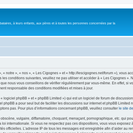
bataires, à leurs enfants, aux pères et à toutes les personnes concernées par la
 « notre », « nos », « Les Cigognes » et « http://lescigognes.net/forum »), vous a
 les conditions suivantes, veuillez ne pas utiliser et accéder à « Les Cigognes »
 que nous vous conseillons de vérifier régulièrement par vous-même. En effet, si 
ment responsable des conditions modifiées et mises à jour.
 logiciel phpBB » et « phpBB Limited ») qui est un logiciel de forum de discussio
iel phpBB a pour seul but de faciliter les discussions sur internet et phpBB Limit
ptons pas. Pour plus d’informations concernant phpBB, veuillez consulter
le site 
obscène, vulgaire, diffamatoire, choquant, menaçant, pornographique, etc. qui pourr
 loi internationale. Si vous ne respectez pas ces dispositions, vous vous exposez 
torités officielles. L’adresse IP de tous les messages est enregistrée afin d’aider au