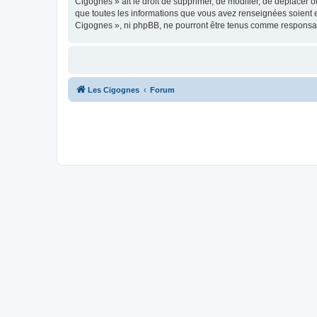
Cigognes » ait le droit de supprimer, de modifier, de déplacer 
que toutes les informations que vous avez renseignées soient e
Cigognes », ni phpBB, ne pourront être tenus comme responsab
Les Cigognes
Forum