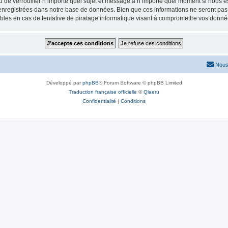
ou de verrouiller n’importe quel sujet et message à n’importe quel moment si nous e
nregistrées dans notre base de données. Bien que ces informations ne seront pas d
les en cas de tentative de piratage informatique visant à compromettre vos donné
Nous
Développé par
phpBB
® Forum Software © phpBB Limited
Traduction française officielle
©
Qiaeru
Confidentialité
|
Conditions