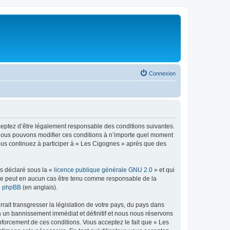
Connexion
cceptez d’être légalement responsable des conditions suivantes.
. Nous pouvons modifier ces conditions à n’importe quel moment
vous continuez à participer à « Les Cigognes » après que des
ns déclaré sous la «
licence publique générale GNU 2.0
» et qui
ed ne peut en aucun cas être tenu comme responsable de la
de phpBB
(en anglais).
ait transgresser la législation de votre pays, du pays dans
à un bannissement immédiat et définitif et nous nous réservons
 renforcement de ces conditions. Vous acceptez le fait que « Les