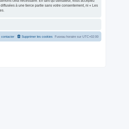
stimons cela nécessaire. En tant qu’utilisateur, vous acceptez
iffusées à une tierce partie sans votre consentement, ni « Les
es.
 contacter
Supprimer les cookies
Fuseau horaire sur
UTC+02:00