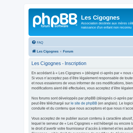
Les Cigognes
Association destinée aux mères céli
naissance d'un enfant non reconnu
FAQ
Les Cigognes
Forum
Les Cigognes - Inscription
En accédant à « Les Cigognes » (désigné ci-après par « nous »,
Si vous n’acceptez pas d’être légalement responsable de toutes
et nous essaierons de vous informer de ces modifications, bien
modifications aient été effectuées, vous acceptez d’être légale
Nos forums sont développés par phpBB (désignés ci-après par «
peut être téléchargé sur
le site de phpBB
(en anglais). Le logic
conduite et du contenu que nous acceptons et que nous n’acce
Vous acceptez de ne publier aucun contenu à caractère abusif, 
lequel le serveur de « Les Cigognes » est hébergé ou encore la
le droit d’avertir votre fournisseur d’accès à internet et les au