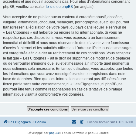
acceptons et que nous n’acceptons pas. Pour plus d’informations concernant
phpBB, veuillez consulter
le site de phpBB
(en anglais).
Vous acceptez de ne publier aucun contenu à caractère abusif, obscène,
vulgaire, diffamatoire, choquant, menaçant, pornographique, etc. qui pourrait
transgresser la législation de votre pays, du pays dans lequel le serveur de
« Les Cigognes » est hébergé ou encore la loi internationale. Si vous ne
respectez pas ces dispositions, vous vous exposez à un bannissement
immédiat et définitif et nous nous réservons le droit d’avertir votre fournisseur
d’accès à internet et les autorités officielles. L’adresse IP de tous les messages
est enregistrée afin d’aider au renforcement de ces conditions. Vous acceptez
le fait que « Les Cigognes » ait le droit de supprimer, de modifier, de déplacer
ou de verrouiller n’importe quel sujet et message à n’importe quel moment si
nous estimons cela nécessaire. En tant qu’utilisateur, vous acceptez que toutes
les informations que vous avez renseignées soient enregistrées dans notre
base de données. Bien que ces informations ne seront pas diffusées à une
tierce partie sans votre consentement, ni « Les Cigognes », ni phpBB, ne
pourront être tenus comme responsables en cas de tentative de piratage
informatique visant à compromettre vos données.
Les Cigognes
Forum
Fuseau horaire sur
UTC+02:00
Développé par
phpBB
® Forum Software © phpBB Limited