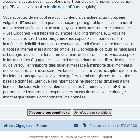
acceptons et que nous n’acceptons pas. Pour plus d’informations concernant
phpBB, veuillez consulter
le site de phpBB
(en anglais).
Vous acceptez de ne publier aucun contenu à caractère abusif, obscène,
vulgaire, diffamatoire, choquant, menaçant, pornographique, etc. qui pourrait
transgresser la législation de votre pays, du pays dans lequel le serveur de
« Les Cigognes » est hébergé ou encore la loi internationale. Si vous ne
respectez pas ces dispositions, vous vous exposez à un bannissement
immédiat et définitif et nous nous réservons le droit d’avertir votre fournisseur
d’accès à internet et les autorités officielles. L’adresse IP de tous les messages
est enregistrée afin d’aider au renforcement de ces conditions. Vous acceptez
le fait que « Les Cigognes » ait le droit de supprimer, de modifier, de déplacer
ou de verrouiller n’importe quel sujet et message à n’importe quel moment si
nous estimons cela nécessaire. En tant qu’utilisateur, vous acceptez que toutes
les informations que vous avez renseignées soient enregistrées dans notre
base de données. Bien que ces informations ne seront pas diffusées à une
tierce partie sans votre consentement, ni « Les Cigognes », ni phpBB, ne
pourront être tenus comme responsables en cas de tentative de piratage
informatique visant à compromettre vos données.
Les Cigognes
Forum
Fuseau horaire sur
UTC+02:00
Développé par
phpBB
® Forum Software © phpBB Limited