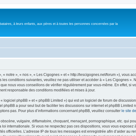
bataires, à leurs enfants, aux pères et à toutes les personnes concernées par la
 « notre », « nos », « Les Cigognes » et « http://lescigognes.net/forum »), vous a
 les conditions suivantes, veuillez ne pas utiliser et accéder à « Les Cigognes »
 que nous vous conseillons de vérifier régulièrement par vous-même. En effet, si 
ment responsable des conditions modifiées et mises à jour.
 logiciel phpBB » et « phpBB Limited ») qui est un logiciel de forum de discussio
iel phpBB a pour seul but de faciliter les discussions sur internet et phpBB Limit
ptons pas. Pour plus d’informations concernant phpBB, veuillez consulter
le site 
obscène, vulgaire, diffamatoire, choquant, menaçant, pornographique, etc. qui pourr
 loi internationale. Si vous ne respectez pas ces dispositions, vous vous exposez 
torités officielles. L’adresse IP de tous les messages est enregistrée afin d’aider au