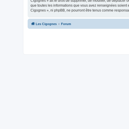
Cigognes » ait le droit de supprimer, de modifier, de déplacer 
que toutes les informations que vous avez renseignées soient e
Cigognes », ni phpBB, ne pourront être tenus comme responsab
Les Cigognes
Forum