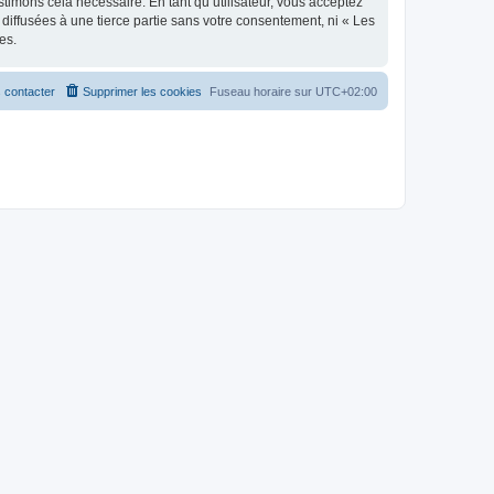
stimons cela nécessaire. En tant qu’utilisateur, vous acceptez
iffusées à une tierce partie sans votre consentement, ni « Les
es.
 contacter
Supprimer les cookies
Fuseau horaire sur
UTC+02:00