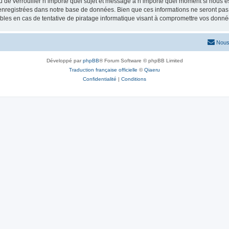
ou de verrouiller n’importe quel sujet et message à n’importe quel moment si nous e
nregistrées dans notre base de données. Bien que ces informations ne seront pas d
les en cas de tentative de piratage informatique visant à compromettre vos donné
Nous
Développé par
phpBB
® Forum Software © phpBB Limited
Traduction française officielle
©
Qiaeru
Confidentialité
|
Conditions