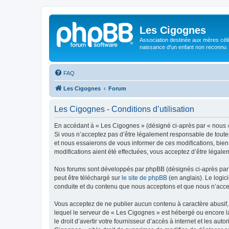
Les Cigognes
Association destinée aux mères céli
naissance d'un enfant non reconnu
FAQ
Les Cigognes
Forum
Les Cigognes - Conditions d’utilisation
En accédant à « Les Cigognes » (désigné ci-après par « nous »,
Si vous n’acceptez pas d’être légalement responsable de toutes
et nous essaierons de vous informer de ces modifications, bien
modifications aient été effectuées, vous acceptez d’être légale
Nos forums sont développés par phpBB (désignés ci-après par «
peut être téléchargé sur
le site de phpBB
(en anglais). Le logic
conduite et du contenu que nous acceptons et que nous n’acce
Vous acceptez de ne publier aucun contenu à caractère abusif, 
lequel le serveur de « Les Cigognes » est hébergé ou encore la
le droit d’avertir votre fournisseur d’accès à internet et les au