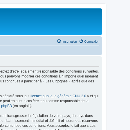
Inscription
Connexion
cceptez d’être légalement responsable des conditions suivantes.
. Nous pouvons modifier ces conditions à n’importe quel moment
vous continuez à participer à « Les Cigognes » après que des
ns déclaré sous la «
licence publique générale GNU 2.0
» et qui
ed ne peut en aucun cas être tenu comme responsable de la
de phpBB
(en anglais).
ait transgresser la législation de votre pays, du pays dans
à un bannissement immédiat et définitif et nous nous réservons
 renforcement de ces conditions. Vous acceptez le fait que « Les