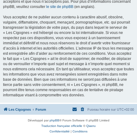
acceptons et que nous n’acceptons pas. Pour plus d’informations concernant
phpBB, veuillez consulter
le site de phpBB
(en anglais).
Vous acceptez de ne publier aucun contenu à caractère abusif, obscène,
vulgaire, diffamatoire, choquant, menaçant, pornographique, etc. qui pourrait
transgresser la législation de votre pays, du pays dans lequel le serveur de
« Les Cigognes » est hébergé ou encore la loi internationale. Si vous ne
respectez pas ces dispositions, vous vous exposez à un bannissement
immédiat et définitif et nous nous réservons le droit d’avertir votre fournisseur
d’accès à internet et les autorités officielles. L’adresse IP de tous les messages
est enregistrée afin d’aider au renforcement de ces conditions. Vous acceptez
le fait que « Les Cigognes » ait le droit de supprimer, de modifier, de déplacer
ou de verrouiller n’importe quel sujet et message à n’importe quel moment si
nous estimons cela nécessaire. En tant qu’utilisateur, vous acceptez que toutes
les informations que vous avez renseignées soient enregistrées dans notre
base de données. Bien que ces informations ne seront pas diffusées à une
tierce partie sans votre consentement, ni « Les Cigognes », ni phpBB, ne
pourront être tenus comme responsables en cas de tentative de piratage
informatique visant à compromettre vos données.
Les Cigognes
Forum
Fuseau horaire sur
UTC+02:00
Développé par
phpBB
® Forum Software © phpBB Limited
Traduction française officielle
©
Qiaeru
Confidentialité
|
Conditions