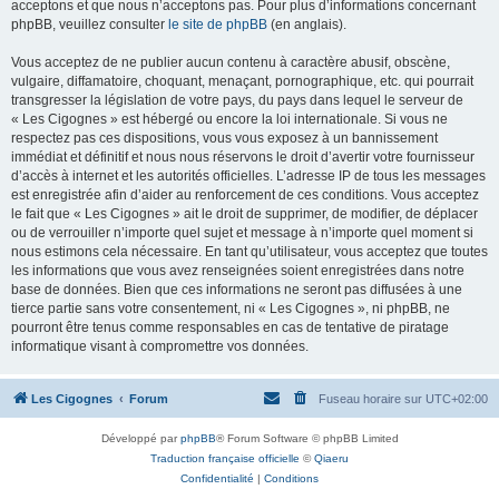
acceptons et que nous n’acceptons pas. Pour plus d’informations concernant
phpBB, veuillez consulter
le site de phpBB
(en anglais).
Vous acceptez de ne publier aucun contenu à caractère abusif, obscène,
vulgaire, diffamatoire, choquant, menaçant, pornographique, etc. qui pourrait
transgresser la législation de votre pays, du pays dans lequel le serveur de
« Les Cigognes » est hébergé ou encore la loi internationale. Si vous ne
respectez pas ces dispositions, vous vous exposez à un bannissement
immédiat et définitif et nous nous réservons le droit d’avertir votre fournisseur
d’accès à internet et les autorités officielles. L’adresse IP de tous les messages
est enregistrée afin d’aider au renforcement de ces conditions. Vous acceptez
le fait que « Les Cigognes » ait le droit de supprimer, de modifier, de déplacer
ou de verrouiller n’importe quel sujet et message à n’importe quel moment si
nous estimons cela nécessaire. En tant qu’utilisateur, vous acceptez que toutes
les informations que vous avez renseignées soient enregistrées dans notre
base de données. Bien que ces informations ne seront pas diffusées à une
tierce partie sans votre consentement, ni « Les Cigognes », ni phpBB, ne
pourront être tenus comme responsables en cas de tentative de piratage
informatique visant à compromettre vos données.
Les Cigognes
Forum
Fuseau horaire sur
UTC+02:00
Développé par
phpBB
® Forum Software © phpBB Limited
Traduction française officielle
©
Qiaeru
Confidentialité
|
Conditions