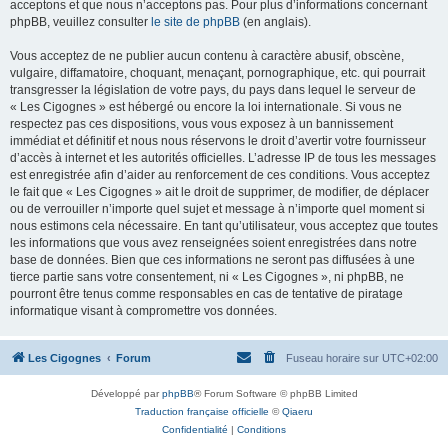
acceptons et que nous n’acceptons pas. Pour plus d’informations concernant
phpBB, veuillez consulter
le site de phpBB
(en anglais).
Vous acceptez de ne publier aucun contenu à caractère abusif, obscène,
vulgaire, diffamatoire, choquant, menaçant, pornographique, etc. qui pourrait
transgresser la législation de votre pays, du pays dans lequel le serveur de
« Les Cigognes » est hébergé ou encore la loi internationale. Si vous ne
respectez pas ces dispositions, vous vous exposez à un bannissement
immédiat et définitif et nous nous réservons le droit d’avertir votre fournisseur
d’accès à internet et les autorités officielles. L’adresse IP de tous les messages
est enregistrée afin d’aider au renforcement de ces conditions. Vous acceptez
le fait que « Les Cigognes » ait le droit de supprimer, de modifier, de déplacer
ou de verrouiller n’importe quel sujet et message à n’importe quel moment si
nous estimons cela nécessaire. En tant qu’utilisateur, vous acceptez que toutes
les informations que vous avez renseignées soient enregistrées dans notre
base de données. Bien que ces informations ne seront pas diffusées à une
tierce partie sans votre consentement, ni « Les Cigognes », ni phpBB, ne
pourront être tenus comme responsables en cas de tentative de piratage
informatique visant à compromettre vos données.
Les Cigognes
Forum
Fuseau horaire sur
UTC+02:00
Développé par
phpBB
® Forum Software © phpBB Limited
Traduction française officielle
©
Qiaeru
Confidentialité
|
Conditions