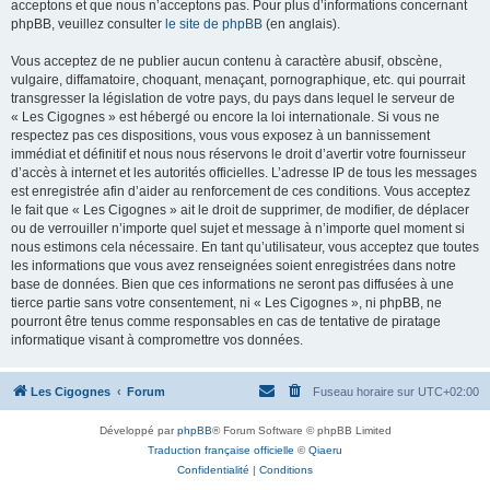
acceptons et que nous n’acceptons pas. Pour plus d’informations concernant
phpBB, veuillez consulter
le site de phpBB
(en anglais).
Vous acceptez de ne publier aucun contenu à caractère abusif, obscène,
vulgaire, diffamatoire, choquant, menaçant, pornographique, etc. qui pourrait
transgresser la législation de votre pays, du pays dans lequel le serveur de
« Les Cigognes » est hébergé ou encore la loi internationale. Si vous ne
respectez pas ces dispositions, vous vous exposez à un bannissement
immédiat et définitif et nous nous réservons le droit d’avertir votre fournisseur
d’accès à internet et les autorités officielles. L’adresse IP de tous les messages
est enregistrée afin d’aider au renforcement de ces conditions. Vous acceptez
le fait que « Les Cigognes » ait le droit de supprimer, de modifier, de déplacer
ou de verrouiller n’importe quel sujet et message à n’importe quel moment si
nous estimons cela nécessaire. En tant qu’utilisateur, vous acceptez que toutes
les informations que vous avez renseignées soient enregistrées dans notre
base de données. Bien que ces informations ne seront pas diffusées à une
tierce partie sans votre consentement, ni « Les Cigognes », ni phpBB, ne
pourront être tenus comme responsables en cas de tentative de piratage
informatique visant à compromettre vos données.
Les Cigognes
Forum
Fuseau horaire sur
UTC+02:00
Développé par
phpBB
® Forum Software © phpBB Limited
Traduction française officielle
©
Qiaeru
Confidentialité
|
Conditions