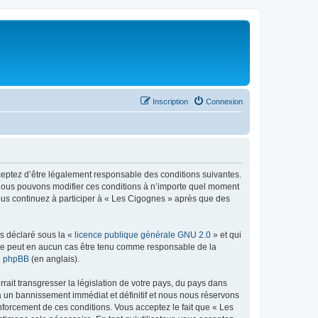
Inscription
Connexion
cceptez d’être légalement responsable des conditions suivantes.
. Nous pouvons modifier ces conditions à n’importe quel moment
vous continuez à participer à « Les Cigognes » après que des
ns déclaré sous la «
licence publique générale GNU 2.0
» et qui
ed ne peut en aucun cas être tenu comme responsable de la
de phpBB
(en anglais).
ait transgresser la législation de votre pays, du pays dans
à un bannissement immédiat et définitif et nous nous réservons
 renforcement de ces conditions. Vous acceptez le fait que « Les