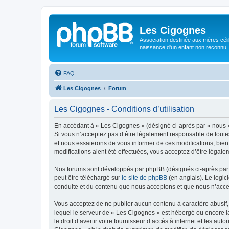
Les Cigognes
Association destinée aux mères céli
naissance d'un enfant non reconnu
FAQ
Les Cigognes
Forum
Les Cigognes - Conditions d’utilisation
En accédant à « Les Cigognes » (désigné ci-après par « nous »,
Si vous n’acceptez pas d’être légalement responsable de toutes
et nous essaierons de vous informer de ces modifications, bien
modifications aient été effectuées, vous acceptez d’être légale
Nos forums sont développés par phpBB (désignés ci-après par «
peut être téléchargé sur
le site de phpBB
(en anglais). Le logic
conduite et du contenu que nous acceptons et que nous n’acce
Vous acceptez de ne publier aucun contenu à caractère abusif, 
lequel le serveur de « Les Cigognes » est hébergé ou encore la
le droit d’avertir votre fournisseur d’accès à internet et les au