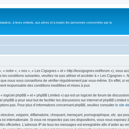
bataires, à leurs enfants, aux pères et à toutes les personnes concernées par la
 « notre », « nos », « Les Cigognes » et « http://lescigognes.net/forum »), vous a
 les conditions suivantes, veuillez ne pas utiliser et accéder à « Les Cigognes »
 que nous vous conseillons de vérifier régulièrement par vous-même. En effet, si 
ment responsable des conditions modifiées et mises à jour.
 logiciel phpBB » et « phpBB Limited ») qui est un logiciel de forum de discussio
iel phpBB a pour seul but de faciliter les discussions sur internet et phpBB Limit
ptons pas. Pour plus d’informations concernant phpBB, veuillez consulter
le site 
obscène, vulgaire, diffamatoire, choquant, menaçant, pornographique, etc. qui pourr
 loi internationale. Si vous ne respectez pas ces dispositions, vous vous exposez 
torités officielles. L’adresse IP de tous les messages est enregistrée afin d’aider au