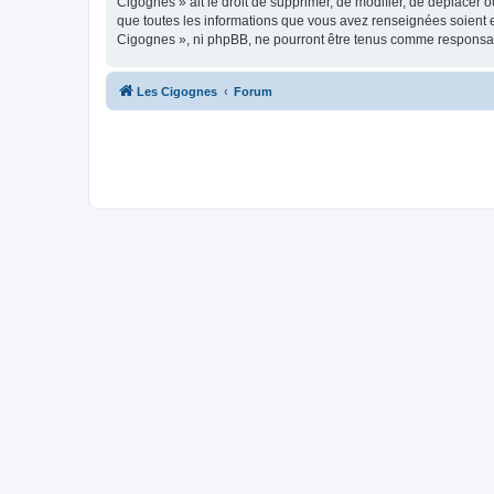
Cigognes » ait le droit de supprimer, de modifier, de déplacer 
que toutes les informations que vous avez renseignées soient e
Cigognes », ni phpBB, ne pourront être tenus comme responsab
Les Cigognes
Forum