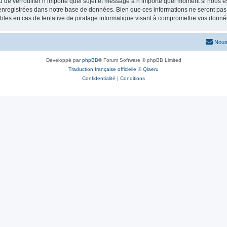
ou de verrouiller n’importe quel sujet et message à n’importe quel moment si nous e
nregistrées dans notre base de données. Bien que ces informations ne seront pas d
les en cas de tentative de piratage informatique visant à compromettre vos donné
Nous
Développé par
phpBB
® Forum Software © phpBB Limited
Traduction française officielle
©
Qiaeru
Confidentialité
|
Conditions