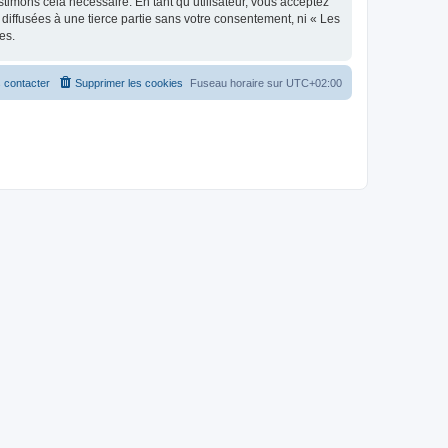
stimons cela nécessaire. En tant qu’utilisateur, vous acceptez
iffusées à une tierce partie sans votre consentement, ni « Les
es.
 contacter
Supprimer les cookies
Fuseau horaire sur
UTC+02:00