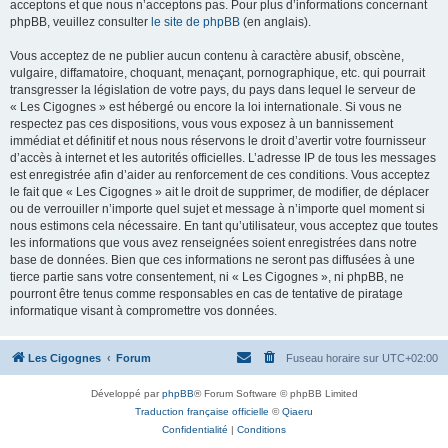
acceptons et que nous n’acceptons pas. Pour plus d’informations concernant
phpBB, veuillez consulter
le site de phpBB
(en anglais).
Vous acceptez de ne publier aucun contenu à caractère abusif, obscène,
vulgaire, diffamatoire, choquant, menaçant, pornographique, etc. qui pourrait
transgresser la législation de votre pays, du pays dans lequel le serveur de
« Les Cigognes » est hébergé ou encore la loi internationale. Si vous ne
respectez pas ces dispositions, vous vous exposez à un bannissement
immédiat et définitif et nous nous réservons le droit d’avertir votre fournisseur
d’accès à internet et les autorités officielles. L’adresse IP de tous les messages
est enregistrée afin d’aider au renforcement de ces conditions. Vous acceptez
le fait que « Les Cigognes » ait le droit de supprimer, de modifier, de déplacer
ou de verrouiller n’importe quel sujet et message à n’importe quel moment si
nous estimons cela nécessaire. En tant qu’utilisateur, vous acceptez que toutes
les informations que vous avez renseignées soient enregistrées dans notre
base de données. Bien que ces informations ne seront pas diffusées à une
tierce partie sans votre consentement, ni « Les Cigognes », ni phpBB, ne
pourront être tenus comme responsables en cas de tentative de piratage
informatique visant à compromettre vos données.
Les Cigognes
Forum
Fuseau horaire sur
UTC+02:00
Développé par
phpBB
® Forum Software © phpBB Limited
Traduction française officielle
©
Qiaeru
Confidentialité
|
Conditions