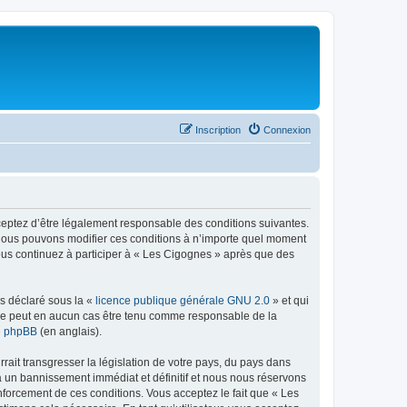
Inscription
Connexion
cceptez d’être légalement responsable des conditions suivantes.
. Nous pouvons modifier ces conditions à n’importe quel moment
vous continuez à participer à « Les Cigognes » après que des
ns déclaré sous la «
licence publique générale GNU 2.0
» et qui
ed ne peut en aucun cas être tenu comme responsable de la
de phpBB
(en anglais).
ait transgresser la législation de votre pays, du pays dans
à un bannissement immédiat et définitif et nous nous réservons
 renforcement de ces conditions. Vous acceptez le fait que « Les