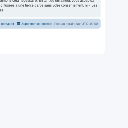
stimons cela nécessaire. En tant qu’utilisateur, vous acceptez
iffusées à une tierce partie sans votre consentement, ni « Les
es.
 contacter
Supprimer les cookies
Fuseau horaire sur
UTC+02:00