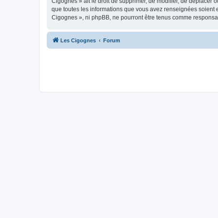
Cigognes » ait le droit de supprimer, de modifier, de déplacer 
que toutes les informations que vous avez renseignées soient e
Cigognes », ni phpBB, ne pourront être tenus comme responsab
Les Cigognes
Forum