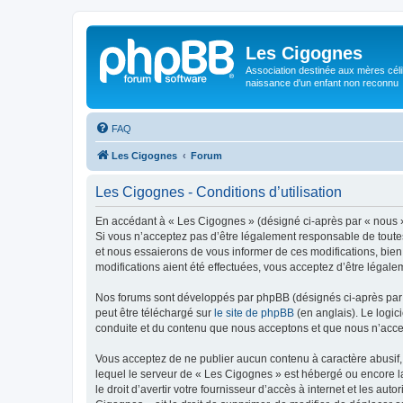
Les Cigognes
Association destinée aux mères céli
naissance d'un enfant non reconnu
FAQ
Les Cigognes
Forum
Les Cigognes - Conditions d’utilisation
En accédant à « Les Cigognes » (désigné ci-après par « nous »,
Si vous n’acceptez pas d’être légalement responsable de toutes
et nous essaierons de vous informer de ces modifications, bien
modifications aient été effectuées, vous acceptez d’être légale
Nos forums sont développés par phpBB (désignés ci-après par «
peut être téléchargé sur
le site de phpBB
(en anglais). Le logic
conduite et du contenu que nous acceptons et que nous n’acce
Vous acceptez de ne publier aucun contenu à caractère abusif, 
lequel le serveur de « Les Cigognes » est hébergé ou encore la
le droit d’avertir votre fournisseur d’accès à internet et les au