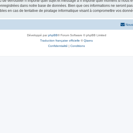
ou de verrouiller n’importe quel sujet et message à n’importe quel moment si nous e
nregistrées dans notre base de données. Bien que ces informations ne seront pas d
les en cas de tentative de piratage informatique visant à compromettre vos donné
Nous
Développé par
phpBB
® Forum Software © phpBB Limited
Traduction française officielle
©
Qiaeru
Confidentialité
|
Conditions