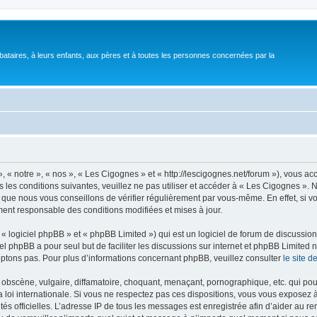
bataires, à leurs enfants, aux pères et à toutes les personnes concernées par la
 « notre », « nos », « Les Cigognes » et « http://lescigognes.net/forum »), vous a
 les conditions suivantes, veuillez ne pas utiliser et accéder à « Les Cigognes »
 que nous vous conseillons de vérifier régulièrement par vous-même. En effet, si 
ment responsable des conditions modifiées et mises à jour.
 logiciel phpBB » et « phpBB Limited ») qui est un logiciel de forum de discussio
iel phpBB a pour seul but de faciliter les discussions sur internet et phpBB Limit
ptons pas. Pour plus d’informations concernant phpBB, veuillez consulter
le site 
obscène, vulgaire, diffamatoire, choquant, menaçant, pornographique, etc. qui pourr
 loi internationale. Si vous ne respectez pas ces dispositions, vous vous exposez 
torités officielles. L’adresse IP de tous les messages est enregistrée afin d’aider au