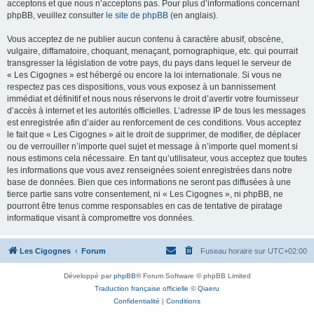
acceptons et que nous n’acceptons pas. Pour plus d’informations concernant
phpBB, veuillez consulter
le site de phpBB
(en anglais).
Vous acceptez de ne publier aucun contenu à caractère abusif, obscène,
vulgaire, diffamatoire, choquant, menaçant, pornographique, etc. qui pourrait
transgresser la législation de votre pays, du pays dans lequel le serveur de
« Les Cigognes » est hébergé ou encore la loi internationale. Si vous ne
respectez pas ces dispositions, vous vous exposez à un bannissement
immédiat et définitif et nous nous réservons le droit d’avertir votre fournisseur
d’accès à internet et les autorités officielles. L’adresse IP de tous les messages
est enregistrée afin d’aider au renforcement de ces conditions. Vous acceptez
le fait que « Les Cigognes » ait le droit de supprimer, de modifier, de déplacer
ou de verrouiller n’importe quel sujet et message à n’importe quel moment si
nous estimons cela nécessaire. En tant qu’utilisateur, vous acceptez que toutes
les informations que vous avez renseignées soient enregistrées dans notre
base de données. Bien que ces informations ne seront pas diffusées à une
tierce partie sans votre consentement, ni « Les Cigognes », ni phpBB, ne
pourront être tenus comme responsables en cas de tentative de piratage
informatique visant à compromettre vos données.
Les Cigognes
Forum
Fuseau horaire sur
UTC+02:00
Développé par
phpBB
® Forum Software © phpBB Limited
Traduction française officielle
©
Qiaeru
Confidentialité
|
Conditions