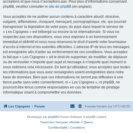
acceptons et que nous n’acceptons pas. Pour plus d’informations concernant
phpBB, veuillez consulter
le site de phpBB
(en anglais).
Vous acceptez de ne publier aucun contenu à caractère abusif, obscène,
vulgaire, diffamatoire, choquant, menaçant, pornographique, etc. qui pourrait
transgresser la législation de votre pays, du pays dans lequel le serveur de
« Les Cigognes » est hébergé ou encore la loi internationale. Si vous ne
respectez pas ces dispositions, vous vous exposez à un bannissement
immédiat et définitif et nous nous réservons le droit d’avertir votre fournisseur
d’accès à internet et les autorités officielles. L’adresse IP de tous les messages
est enregistrée afin d’aider au renforcement de ces conditions. Vous acceptez
le fait que « Les Cigognes » ait le droit de supprimer, de modifier, de déplacer
ou de verrouiller n’importe quel sujet et message à n’importe quel moment si
nous estimons cela nécessaire. En tant qu’utilisateur, vous acceptez que toutes
les informations que vous avez renseignées soient enregistrées dans notre
base de données. Bien que ces informations ne seront pas diffusées à une
tierce partie sans votre consentement, ni « Les Cigognes », ni phpBB, ne
pourront être tenus comme responsables en cas de tentative de piratage
informatique visant à compromettre vos données.
Les Cigognes
Forum
Fuseau horaire sur
UTC+02:00
Développé par
phpBB
® Forum Software © phpBB Limited
Traduction française officielle
©
Qiaeru
Confidentialité
|
Conditions