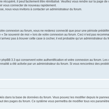
 récupéré, il peut facilement être réinitialisé. Veuillez vous rendre sur la page de
voir vous connecter de nouveau rapidement.
sse, nous vous invitons à contacter un administrateur du forum.
otre connexion au forum, vous ne resterez connecté que pour une période prédéfinie
se « Se souvenir de moi » lors de votre connexion au forum. Ceci n’est pas recomm
’arrivez pas à trouver cette case à cocher, il est probable qu’un administrateur du fo
 phpBB 3.3 qui conservent votre authentification et votre connexion au forum. Les 
tionnalité a été activée par un administrateur du forum. Si vous rencontrez des pro
ockés dans la base de données du forum. Vous pouvez les modifier depuis le panneau 
haut des pages du forum. Ce système vous permettra de modifier tous vos paramètre