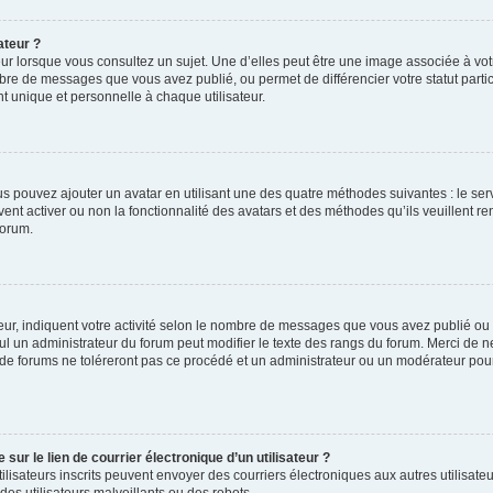
ateur ?
ur lorsque vous consultez un sujet. Une d’elles peut être une image associée à vo
mbre de messages que vous avez publié, ou permet de différencier votre statut parti
 unique et personnelle à chaque utilisateur.
ous pouvez ajouter un avatar en utilisant une des quatre méthodes suivantes : le serv
ent activer ou non la fonctionnalité des avatars et des méthodes qu’ils veuillent ren
forum.
ur, indiquent votre activité selon le nombre de messages que vous avez publié ou id
eul un administrateur du forum peut modifier le texte des rangs du forum. Merci de 
de forums ne toléreront pas ce procédé et un administrateur ou un modérateur pou
ur le lien de courrier électronique d’un utilisateur ?
s utilisateurs inscrits peuvent envoyer des courriers électroniques aux autres utili
es utilisateurs malveillants ou des robots.