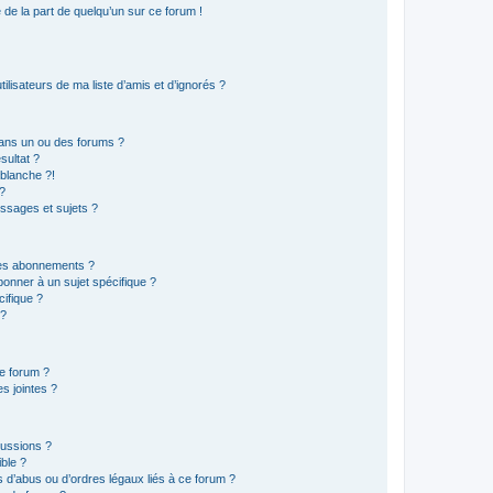
e de la part de quelqu’un sur ce forum !
lisateurs de ma liste d’amis et d’ignorés ?
ans un ou des forums ?
sultat ?
blanche ?!
?
ssages et sujets ?
t les abonnements ?
onner à un sujet spécifique ?
ifique ?
 ?
ce forum ?
s jointes ?
cussions ?
ible ?
 d’abus ou d’ordres légaux liés à ce forum ?