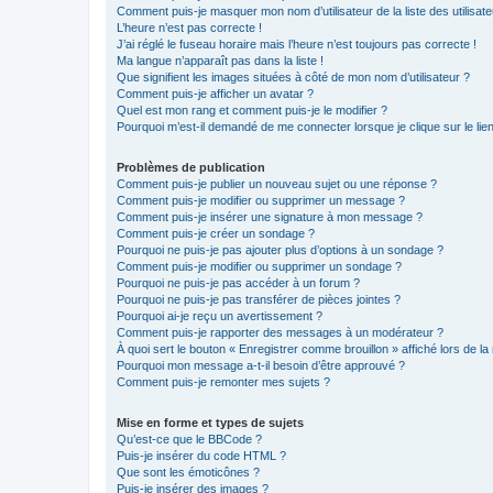
Comment puis-je masquer mon nom d’utilisateur de la liste des utilisate
L’heure n’est pas correcte !
J’ai réglé le fuseau horaire mais l’heure n’est toujours pas correcte !
Ma langue n’apparaît pas dans la liste !
Que signifient les images situées à côté de mon nom d’utilisateur ?
Comment puis-je afficher un avatar ?
Quel est mon rang et comment puis-je le modifier ?
Pourquoi m’est-il demandé de me connecter lorsque je clique sur le lien 
Problèmes de publication
Comment puis-je publier un nouveau sujet ou une réponse ?
Comment puis-je modifier ou supprimer un message ?
Comment puis-je insérer une signature à mon message ?
Comment puis-je créer un sondage ?
Pourquoi ne puis-je pas ajouter plus d’options à un sondage ?
Comment puis-je modifier ou supprimer un sondage ?
Pourquoi ne puis-je pas accéder à un forum ?
Pourquoi ne puis-je pas transférer de pièces jointes ?
Pourquoi ai-je reçu un avertissement ?
Comment puis-je rapporter des messages à un modérateur ?
À quoi sert le bouton « Enregistrer comme brouillon » affiché lors de la 
Pourquoi mon message a-t-il besoin d’être approuvé ?
Comment puis-je remonter mes sujets ?
Mise en forme et types de sujets
Qu’est-ce que le BBCode ?
Puis-je insérer du code HTML ?
Que sont les émoticônes ?
Puis-je insérer des images ?