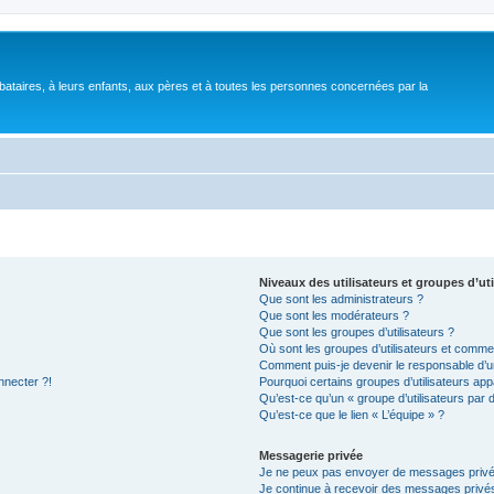
bataires, à leurs enfants, aux pères et à toutes les personnes concernées par la
Niveaux des utilisateurs et groupes d’uti
Que sont les administrateurs ?
Que sont les modérateurs ?
Que sont les groupes d’utilisateurs ?
Où sont les groupes d’utilisateurs et commen
Comment puis-je devenir le responsable d’un
nnecter ?!
Pourquoi certains groupes d’utilisateurs app
Qu’est-ce qu’un « groupe d’utilisateurs par 
Qu’est-ce que le lien « L’équipe » ?
Messagerie privée
Je ne peux pas envoyer de messages privé
Je continue à recevoir des messages privés 