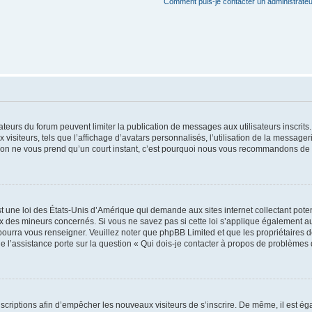
Comment puis-je contacter un administrateu
trateurs du forum peuvent limiter la publication de messages aux utilisateurs inscri
visiteurs, tels que l’affichage d’avatars personnalisés, l’utilisation de la messager
ription ne vous prend qu’un court instant, c’est pourquoi nous vous recommandons de l
t une loi des États-Unis d’Amérique qui demande aux sites internet collectant pot
 des mineurs concernés. Si vous ne savez pas si cette loi s’applique également au
 pourra vous renseigner. Veuillez noter que phpBB Limited et que les propriétaires
ue l’assistance porte sur la question « Qui dois-je contacter à propos de problèmes 
inscriptions afin d’empêcher les nouveaux visiteurs de s’inscrire. De même, il est é