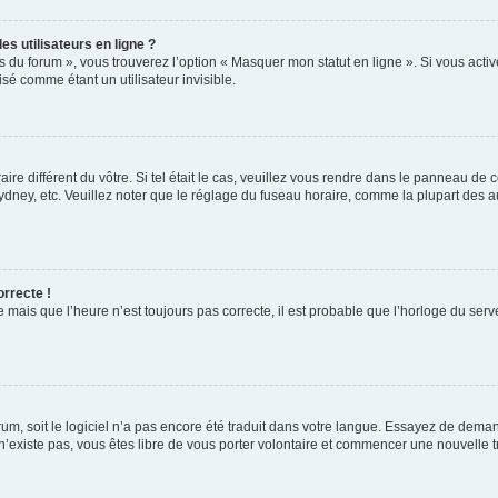
s utilisateurs en ligne ?
s du forum », vous trouverez l’option « Masquer mon statut en ligne ». Si vous activ
é comme étant un utilisateur invisible.
aire différent du vôtre. Si tel était le cas, veuillez vous rendre dans le panneau de co
ey, etc. Veuillez noter que le réglage du fuseau horaire, comme la plupart des autr
orrecte !
 mais que l’heure n’est toujours pas correcte, il est probable que l’horloge du serve
orum, soit le logiciel n’a pas encore été traduit dans votre langue. Essayez de deman
 n’existe pas, vous êtes libre de vous porter volontaire et commencer une nouvelle t