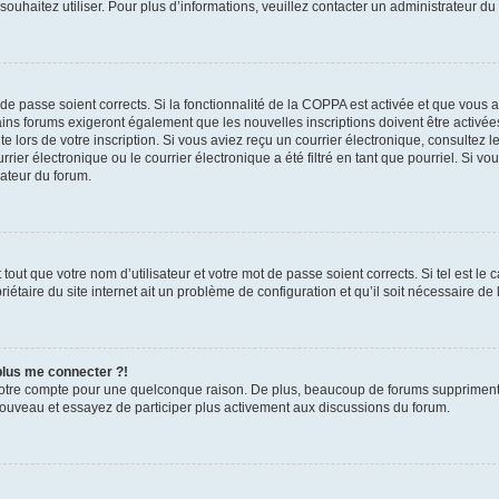
s souhaitez utiliser. Pour plus d’informations, veuillez contacter un administrateur du
t de passe soient corrects. Si la fonctionnalité de la COPPA est activée et que vous 
ains forums exigeront également que les nouvelles inscriptions doivent être activée
te lors de votre inscription. Si vous aviez reçu un courrier électronique, consultez l
r électronique ou le courrier électronique a été filtré en tant que pourriel. Si vo
rateur du forum.
out que votre nom d’utilisateur et votre mot de passe soient corrects. Si tel est le
iétaire du site internet ait un problème de configuration et qu’il soit nécessaire de l
 plus me connecter ?!
votre compte pour une quelconque raison. De plus, beaucoup de forums suppriment pér
 nouveau et essayez de participer plus activement aux discussions du forum.