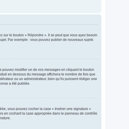
ez sur le bouton « Répondre ». Il se peut que vous ayez besoin
 sujet. Par exemple : vous pouvez publier de nouveaux sujets
s pouvez modifier un de vos messages en cliquant le bouton
e situé en dessous du message affichera le nombre de fois que
modérateur ou un administrateur, bien qu’ils puissent rédiger une
ponse a été publiée.
réée, vous pouvez cocher la case « Insérer une signature »
ages en cochant la case appropriée dans le panneau de contrôle
gnature.