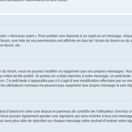
outon « Nouveau sujet ». Pour publier une réponse à un sujet ou un message, cliqu
 forum, une liste de vos permissions est affichée en bas de l’écran du forum ou du
ce forum, etc.
r du forum, vous ne pouvez modifier ou supprimer que vos propres messages. Vou
 initial ait été publié. Si quelqu’un a déjà répondu à votre message, un petit text
ion. Ce petit texte n’apparaîtra pas s’il s’agit d’une modification effectuée par un 
ue les utilisateurs normaux ne peuvent pas supprimer leur propre message si une ré
ut d’abord en créer une depuis le panneau de contrôle de l’utilisateur. Une fois c
ure. Vous pouvez également ajouter une signature qui sera insérée à tous vos mess
 vous sera plus utile de spécifier sur chaque message votre souhait d’insérer votre si