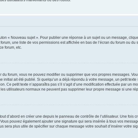
outon « Nouveau sujet ». Pour publier une réponse à un sujet ou un message, cliqu
 forum, une liste de vos permissions est affichée en bas de l’écran du forum ou du
ce forum, etc.
r du forum, vous ne pouvez modifier ou supprimer que vos propres messages. Vou
 initial ait été publié. Si quelqu’un a déjà répondu à votre message, un petit text
ion. Ce petit texte n’apparaîtra pas s’il s’agit d’une modification effectuée par un 
ue les utilisateurs normaux ne peuvent pas supprimer leur propre message si une ré
ut d’abord en créer une depuis le panneau de contrôle de l’utilisateur. Une fois c
ure. Vous pouvez également ajouter une signature qui sera insérée à tous vos mess
 vous sera plus utile de spécifier sur chaque message votre souhait d’insérer votre si