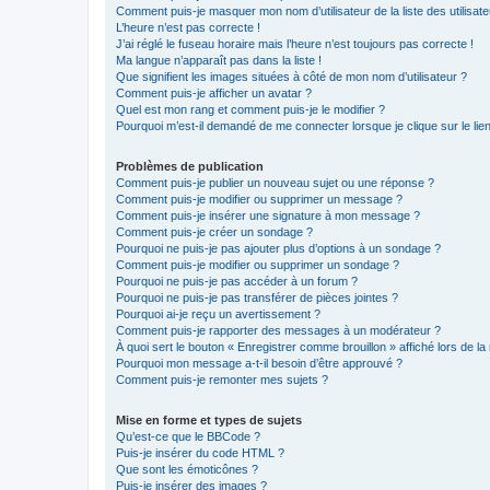
Comment puis-je masquer mon nom d’utilisateur de la liste des utilisate
L’heure n’est pas correcte !
J’ai réglé le fuseau horaire mais l’heure n’est toujours pas correcte !
Ma langue n’apparaît pas dans la liste !
Que signifient les images situées à côté de mon nom d’utilisateur ?
Comment puis-je afficher un avatar ?
Quel est mon rang et comment puis-je le modifier ?
Pourquoi m’est-il demandé de me connecter lorsque je clique sur le lien 
Problèmes de publication
Comment puis-je publier un nouveau sujet ou une réponse ?
Comment puis-je modifier ou supprimer un message ?
Comment puis-je insérer une signature à mon message ?
Comment puis-je créer un sondage ?
Pourquoi ne puis-je pas ajouter plus d’options à un sondage ?
Comment puis-je modifier ou supprimer un sondage ?
Pourquoi ne puis-je pas accéder à un forum ?
Pourquoi ne puis-je pas transférer de pièces jointes ?
Pourquoi ai-je reçu un avertissement ?
Comment puis-je rapporter des messages à un modérateur ?
À quoi sert le bouton « Enregistrer comme brouillon » affiché lors de la 
Pourquoi mon message a-t-il besoin d’être approuvé ?
Comment puis-je remonter mes sujets ?
Mise en forme et types de sujets
Qu’est-ce que le BBCode ?
Puis-je insérer du code HTML ?
Que sont les émoticônes ?
Puis-je insérer des images ?