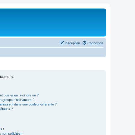
Inscription
Connexion
lisateurs
t puis-je en rejoindre un ?
 groupe d’utilisateurs ?
araissent dans une couleur différente ?
défaut » ?
s !
non sollicités !