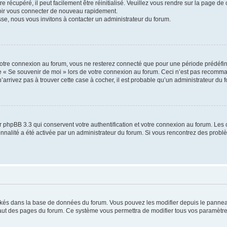
 récupéré, il peut facilement être réinitialisé. Veuillez vous rendre sur la page de
voir vous connecter de nouveau rapidement.
sse, nous vous invitons à contacter un administrateur du forum.
otre connexion au forum, vous ne resterez connecté que pour une période prédéfinie
se « Se souvenir de moi » lors de votre connexion au forum. Ceci n’est pas recomm
’arrivez pas à trouver cette case à cocher, il est probable qu’un administrateur du fo
 phpBB 3.3 qui conservent votre authentification et votre connexion au forum. Les 
tionnalité a été activée par un administrateur du forum. Si vous rencontrez des pro
ockés dans la base de données du forum. Vous pouvez les modifier depuis le panneau 
haut des pages du forum. Ce système vous permettra de modifier tous vos paramètre