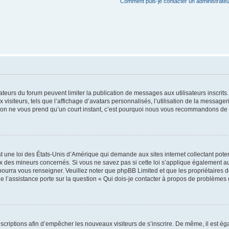
Comment puis-je contacter un administrateu
trateurs du forum peuvent limiter la publication de messages aux utilisateurs inscri
visiteurs, tels que l’affichage d’avatars personnalisés, l’utilisation de la messager
ription ne vous prend qu’un court instant, c’est pourquoi nous vous recommandons de l
t une loi des États-Unis d’Amérique qui demande aux sites internet collectant pot
 des mineurs concernés. Si vous ne savez pas si cette loi s’applique également au
 pourra vous renseigner. Veuillez noter que phpBB Limited et que les propriétaires
ue l’assistance porte sur la question « Qui dois-je contacter à propos de problèmes 
inscriptions afin d’empêcher les nouveaux visiteurs de s’inscrire. De même, il est é