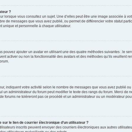
ateur ?
ur lorsque vous consultez un sujet. Une d’elles peut être une image associée à vo
mbre de messages que vous avez publié, ou permet de différencier votre statut parti
 unique et personnelle à chaque utilisateur.
ous pouvez ajouter un avatar en utilisant une des quatre méthodes suivantes : le serv
ent activer ou non la fonctionnalité des avatars et des méthodes qu’ils veuillent ren
forum.
ur, indiquent votre activité selon le nombre de messages que vous avez publié ou id
eul un administrateur du forum peut modifier le texte des rangs du forum. Merci de 
de forums ne toléreront pas ce procédé et un administrateur ou un modérateur pou
ur le lien de courrier électronique d’un utilisateur ?
s utilisateurs inscrits peuvent envoyer des courriers électroniques aux autres utili
es utilisateurs malveillants ou des robots.