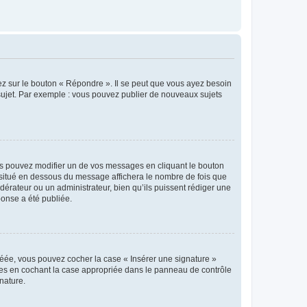
ez sur le bouton « Répondre ». Il se peut que vous ayez besoin
 sujet. Par exemple : vous pouvez publier de nouveaux sujets
s pouvez modifier un de vos messages en cliquant le bouton
e situé en dessous du message affichera le nombre de fois que
modérateur ou un administrateur, bien qu’ils puissent rédiger une
ponse a été publiée.
réée, vous pouvez cocher la case « Insérer une signature »
ages en cochant la case appropriée dans le panneau de contrôle
gnature.