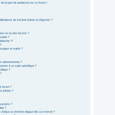
e de la part de quelqu’un sur ce forum !
lisateurs de ma liste d’amis et d’ignorés ?
ans un ou des forums ?
sultat ?
blanche ?!
?
ssages et sujets ?
t les abonnements ?
onner à un sujet spécifique ?
ifique ?
 ?
ce forum ?
s jointes ?
cussions ?
ible ?
 d’abus ou d’ordres légaux liés à ce forum ?