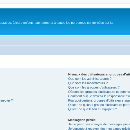
bataires, à leurs enfants, aux pères et à toutes les personnes concernées par la
Niveaux des utilisateurs et groupes d’uti
Que sont les administrateurs ?
Que sont les modérateurs ?
Que sont les groupes d’utilisateurs ?
Où sont les groupes d’utilisateurs et commen
Comment puis-je devenir le responsable d’un
nnecter ?!
Pourquoi certains groupes d’utilisateurs app
Qu’est-ce qu’un « groupe d’utilisateurs par 
Qu’est-ce que le lien « L’équipe » ?
Messagerie privée
Je ne peux pas envoyer de messages privé
Je continue à recevoir des messages privés 