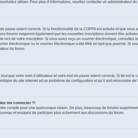
s souhaitez utiliser. Pour plus d’informations, veuillez contacter un administrateur du
t de passe soient corrects. Si la fonctionnalité de la COPPA est activée et que vous 
ains forums exigeront également que les nouvelles inscriptions doivent être activée
te lors de votre inscription. Si vous aviez reçu un courrier électronique, consultez l
r électronique ou le courrier électronique a été filtré en tant que pourriel. Si vo
rateur du forum.
out que votre nom d’utilisateur et votre mot de passe soient corrects. Si tel est le
iétaire du site internet ait un problème de configuration et qu’il soit nécessaire de l
 plus me connecter ?!
votre compte pour une quelconque raison. De plus, beaucoup de forums suppriment pér
 nouveau et essayez de participer plus activement aux discussions du forum.