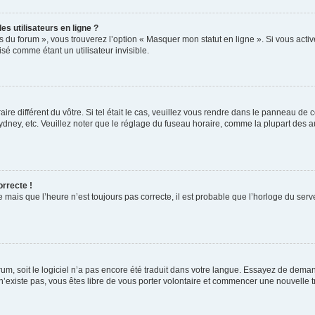
s utilisateurs en ligne ?
s du forum », vous trouverez l’option « Masquer mon statut en ligne ». Si vous activ
é comme étant un utilisateur invisible.
aire différent du vôtre. Si tel était le cas, veuillez vous rendre dans le panneau de co
ey, etc. Veuillez noter que le réglage du fuseau horaire, comme la plupart des autr
orrecte !
 mais que l’heure n’est toujours pas correcte, il est probable que l’horloge du serve
orum, soit le logiciel n’a pas encore été traduit dans votre langue. Essayez de deman
 n’existe pas, vous êtes libre de vous porter volontaire et commencer une nouvelle t