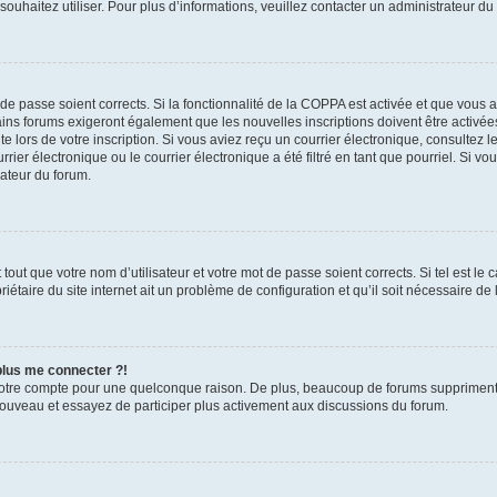
s souhaitez utiliser. Pour plus d’informations, veuillez contacter un administrateur du
t de passe soient corrects. Si la fonctionnalité de la COPPA est activée et que vous 
ains forums exigeront également que les nouvelles inscriptions doivent être activée
te lors de votre inscription. Si vous aviez reçu un courrier électronique, consultez l
r électronique ou le courrier électronique a été filtré en tant que pourriel. Si vo
rateur du forum.
out que votre nom d’utilisateur et votre mot de passe soient corrects. Si tel est le
iétaire du site internet ait un problème de configuration et qu’il soit nécessaire de l
 plus me connecter ?!
votre compte pour une quelconque raison. De plus, beaucoup de forums suppriment pér
 nouveau et essayez de participer plus activement aux discussions du forum.