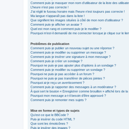
Comment puis-je masquer mon nom d’utilisateur de la liste des utilisate
L’heure n’est pas correcte !
J’ai réglé le fuseau horaire mais l’heure n’est toujours pas correcte !
Ma langue n’apparaît pas dans la liste !
Que signifient les images situées à côté de mon nom d’utilisateur ?
Comment puis-je afficher un avatar ?
Quel est mon rang et comment puis-je le modifier ?
Pourquoi m’est-il demandé de me connecter lorsque je clique sur le lien 
Problèmes de publication
Comment puis-je publier un nouveau sujet ou une réponse ?
Comment puis-je modifier ou supprimer un message ?
Comment puis-je insérer une signature à mon message ?
Comment puis-je créer un sondage ?
Pourquoi ne puis-je pas ajouter plus d’options à un sondage ?
Comment puis-je modifier ou supprimer un sondage ?
Pourquoi ne puis-je pas accéder à un forum ?
Pourquoi ne puis-je pas transférer de pièces jointes ?
Pourquoi ai-je reçu un avertissement ?
Comment puis-je rapporter des messages à un modérateur ?
À quoi sert le bouton « Enregistrer comme brouillon » affiché lors de la 
Pourquoi mon message a-t-il besoin d’être approuvé ?
Comment puis-je remonter mes sujets ?
Mise en forme et types de sujets
Qu’est-ce que le BBCode ?
Puis-je insérer du code HTML ?
Que sont les émoticônes ?
Puis-je insérer des images ?