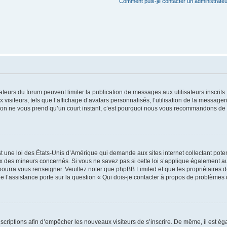
Comment puis-je contacter un administrateu
trateurs du forum peuvent limiter la publication de messages aux utilisateurs inscri
visiteurs, tels que l’affichage d’avatars personnalisés, l’utilisation de la messager
ription ne vous prend qu’un court instant, c’est pourquoi nous vous recommandons de l
t une loi des États-Unis d’Amérique qui demande aux sites internet collectant pot
 des mineurs concernés. Si vous ne savez pas si cette loi s’applique également au
 pourra vous renseigner. Veuillez noter que phpBB Limited et que les propriétaires
ue l’assistance porte sur la question « Qui dois-je contacter à propos de problèmes 
inscriptions afin d’empêcher les nouveaux visiteurs de s’inscrire. De même, il est é