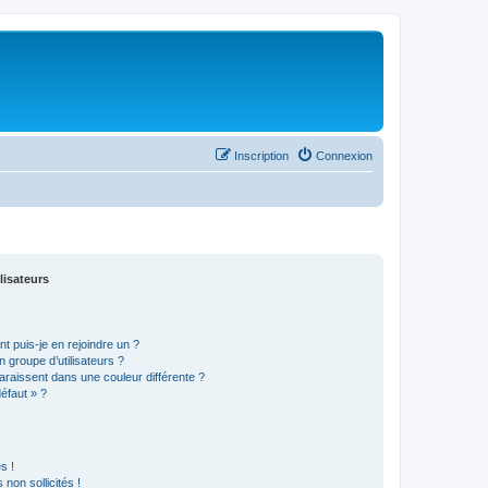
Inscription
Connexion
lisateurs
t puis-je en rejoindre un ?
 groupe d’utilisateurs ?
araissent dans une couleur différente ?
défaut » ?
s !
non sollicités !