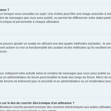
ateur ?
ur lorsque vous consultez un sujet. Une d’elles peut être une image associée à vo
mbre de messages que vous avez publié, ou permet de différencier votre statut parti
 unique et personnelle à chaque utilisateur.
ous pouvez ajouter un avatar en utilisant une des quatre méthodes suivantes : le serv
ent activer ou non la fonctionnalité des avatars et des méthodes qu’ils veuillent ren
forum.
ur, indiquent votre activité selon le nombre de messages que vous avez publié ou id
eul un administrateur du forum peut modifier le texte des rangs du forum. Merci de 
de forums ne toléreront pas ce procédé et un administrateur ou un modérateur pou
ur le lien de courrier électronique d’un utilisateur ?
s utilisateurs inscrits peuvent envoyer des courriers électroniques aux autres utili
es utilisateurs malveillants ou des robots.