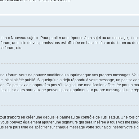
outon « Nouveau sujet ». Pour publier une réponse à un sujet ou un message, cliqu
 forum, une liste de vos permissions est affichée en bas de l’écran du forum ou du
ce forum, etc.
r du forum, vous ne pouvez modifier ou supprimer que vos propres messages. Vou
 initial ait été publié. Si quelqu’un a déjà répondu à votre message, un petit text
ion. Ce petit texte n’apparaîtra pas s’il s’agit d’une modification effectuée par un 
ue les utilisateurs normaux ne peuvent pas supprimer leur propre message si une ré
ut d’abord en créer une depuis le panneau de contrôle de l’utilisateur. Une fois c
ure. Vous pouvez également ajouter une signature qui sera insérée à tous vos mess
 vous sera plus utile de spécifier sur chaque message votre souhait d’insérer votre si