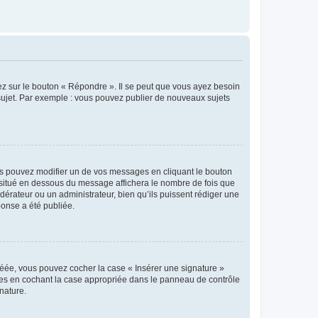
ez sur le bouton « Répondre ». Il se peut que vous ayez besoin
 sujet. Par exemple : vous pouvez publier de nouveaux sujets
s pouvez modifier un de vos messages en cliquant le bouton
e situé en dessous du message affichera le nombre de fois que
modérateur ou un administrateur, bien qu’ils puissent rédiger une
ponse a été publiée.
réée, vous pouvez cocher la case « Insérer une signature »
ages en cochant la case appropriée dans le panneau de contrôle
gnature.