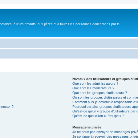
bataires, à leurs enfants, aux pères et à toutes les personnes concernées par la
Niveaux des utilisateurs et groupes d’uti
Que sont les administrateurs ?
Que sont les modérateurs ?
Que sont les groupes d’utilisateurs ?
Où sont les groupes d’utilisateurs et commen
Comment puis-je devenir le responsable d’un
nnecter ?!
Pourquoi certains groupes d’utilisateurs app
Qu’est-ce qu’un « groupe d’utilisateurs par 
Qu’est-ce que le lien « L’équipe » ?
Messagerie privée
Je ne peux pas envoyer de messages privé
Je continue à recevoir des messages privés 