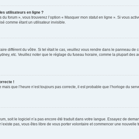
s utilisateurs en ligne ?
s du forum », vous trouverez l’option « Masquer mon statut en ligne ». Si vous activ
é comme étant un utilisateur invisible.
aire différent du vôtre. Si tel était le cas, veuillez vous rendre dans le panneau de co
ey, etc. Veuillez noter que le réglage du fuseau horaire, comme la plupart des autr
orrecte !
 mais que l’heure n’est toujours pas correcte, il est probable que l’horloge du serve
orum, soit le logiciel n’a pas encore été traduit dans votre langue. Essayez de deman
 n’existe pas, vous êtes libre de vous porter volontaire et commencer une nouvelle t