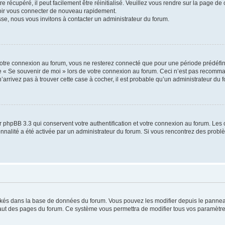
 récupéré, il peut facilement être réinitialisé. Veuillez vous rendre sur la page de
voir vous connecter de nouveau rapidement.
sse, nous vous invitons à contacter un administrateur du forum.
otre connexion au forum, vous ne resterez connecté que pour une période prédéfinie
se « Se souvenir de moi » lors de votre connexion au forum. Ceci n’est pas recomm
’arrivez pas à trouver cette case à cocher, il est probable qu’un administrateur du fo
 phpBB 3.3 qui conservent votre authentification et votre connexion au forum. Les 
tionnalité a été activée par un administrateur du forum. Si vous rencontrez des pro
ockés dans la base de données du forum. Vous pouvez les modifier depuis le panneau 
haut des pages du forum. Ce système vous permettra de modifier tous vos paramètre