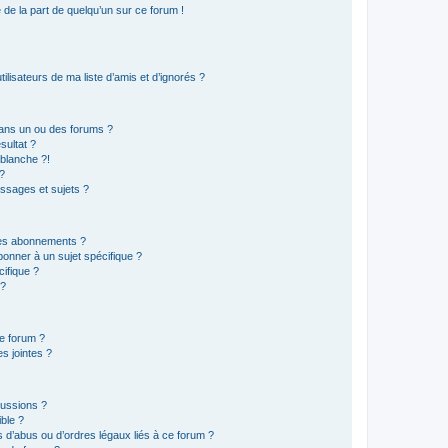
e de la part de quelqu’un sur ce forum !
lisateurs de ma liste d’amis et d’ignorés ?
ans un ou des forums ?
sultat ?
blanche ?!
?
ssages et sujets ?
t les abonnements ?
onner à un sujet spécifique ?
ifique ?
 ?
ce forum ?
s jointes ?
cussions ?
ible ?
 d’abus ou d’ordres légaux liés à ce forum ?