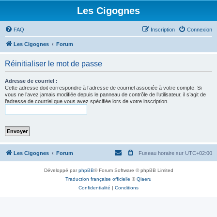
Les Cigognes
FAQ
Inscription
Connexion
Les Cigognes
Forum
Réinitialiser le mot de passe
Adresse de courriel :
Cette adresse doit correspondre à l’adresse de courriel associée à votre compte. Si
vous ne l’avez jamais modifiée depuis le panneau de contrôle de l’utilisateur, il s’agit de
l’adresse de courriel que vous avez spécifiée lors de votre inscription.
Les Cigognes
Forum
Fuseau horaire sur
UTC+02:00
Développé par
phpBB
® Forum Software © phpBB Limited
Traduction française officielle
©
Qiaeru
Confidentialité
|
Conditions