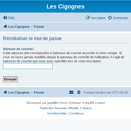
Les Cigognes
FAQ
Inscription
Connexion
Les Cigognes
Forum
Réinitialiser le mot de passe
Adresse de courriel :
Cette adresse doit correspondre à l’adresse de courriel associée à votre compte. Si
vous ne l’avez jamais modifiée depuis le panneau de contrôle de l’utilisateur, il s’agit de
l’adresse de courriel que vous avez spécifiée lors de votre inscription.
Les Cigognes
Forum
Fuseau horaire sur
UTC+02:00
Développé par
phpBB
® Forum Software © phpBB Limited
Traduction française officielle
©
Qiaeru
Confidentialité
|
Conditions