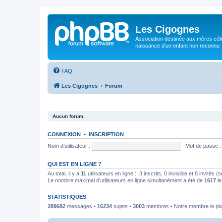
Les Cigognes
Association destinée aux mères céli
naissance d'un enfant non reconnu
FAQ
Les Cigognes
Forum
Aucun forum.
CONNEXION
•
INSCRIPTION
Nom d’utilisateur :
Mot de passe :
QUI EST EN LIGNE ?
Au total, il y a
11
utilisateurs en ligne :: 3 inscrits, 0 invisible et 8 invités
Le nombre maximal d’utilisateurs en ligne simultanément a été de
1617
le
STATISTIQUES
289682
messages •
16234
sujets •
3003
membres • Notre membre le plu