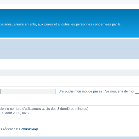
bataires, à leurs enfants, aux pères et à toutes les personnes concernées par la
J’ai oublié mon mot de passe
|
Se souvenir de moi
 (selon le nombre d’utilisateurs actifs des 3 dernières minutes)
 09 août 2025, 04:33
s récent est
Lewiskniny