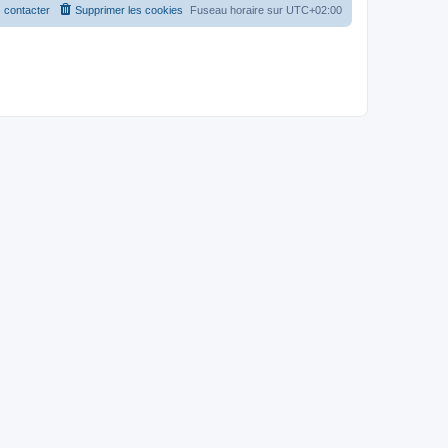
 contacter
Supprimer les cookies
Fuseau horaire sur
UTC+02:00