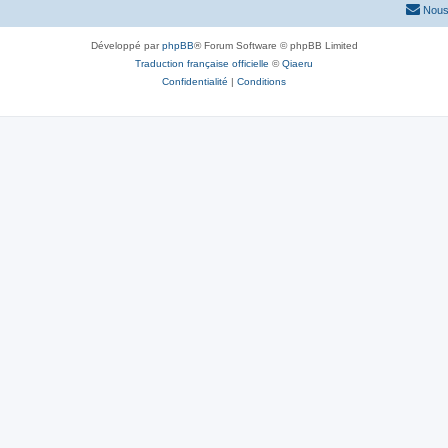
Nous
Développé par
phpBB
® Forum Software © phpBB Limited
Traduction française officielle
©
Qiaeru
Confidentialité
|
Conditions