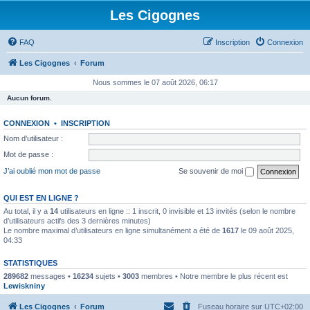
Les Cigognes
FAQ
Inscription
Connexion
Les Cigognes
Forum
Nous sommes le 07 août 2026, 06:17
Aucun forum.
CONNEXION
•
INSCRIPTION
Nom d’utilisateur :
Mot de passe :
J’ai oublié mon mot de passe
Se souvenir de moi
QUI EST EN LIGNE ?
Au total, il y a
14
utilisateurs en ligne :: 1 inscrit, 0 invisible et 13 invités (selon le nombre
d’utilisateurs actifs des 3 dernières minutes)
Le nombre maximal d’utilisateurs en ligne simultanément a été de
1617
le 09 août 2025,
04:33
STATISTIQUES
289682
messages •
16234
sujets •
3003
membres • Notre membre le plus récent est
Lewiskniny
Les Cigognes
Forum
Fuseau horaire sur
UTC+02:00