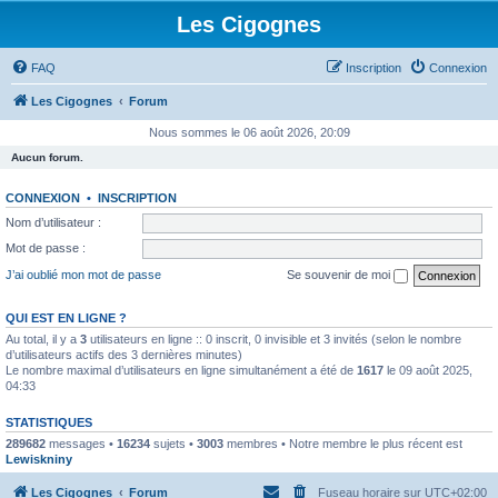
Les Cigognes
FAQ
Inscription
Connexion
Les Cigognes
Forum
Nous sommes le 06 août 2026, 20:09
Aucun forum.
CONNEXION
•
INSCRIPTION
Nom d’utilisateur :
Mot de passe :
J’ai oublié mon mot de passe
Se souvenir de moi
QUI EST EN LIGNE ?
Au total, il y a
3
utilisateurs en ligne :: 0 inscrit, 0 invisible et 3 invités (selon le nombre
d’utilisateurs actifs des 3 dernières minutes)
Le nombre maximal d’utilisateurs en ligne simultanément a été de
1617
le 09 août 2025,
04:33
STATISTIQUES
289682
messages •
16234
sujets •
3003
membres • Notre membre le plus récent est
Lewiskniny
Les Cigognes
Forum
Fuseau horaire sur
UTC+02:00