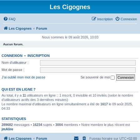
Les Cigognes
FAQ
Inscription
Connexion
Les Cigognes
Forum
Nous sommes le 09 août 2026, 10:03
Aucun forum.
CONNEXION
•
INSCRIPTION
Nom d’utilisateur :
Mot de passe :
J’ai oublié mon mot de passe
Se souvenir de moi
QUI EST EN LIGNE ?
Au total, il y a
11
utilisateurs en ligne :: 1 inscrit, 0 invisible et 10 invités (selon le nombre
d’utilisateurs actifs des 3 dernières minutes)
Le nombre maximal d’utilisateurs en ligne simultanément a été de
1617
le 09 août 2025,
04:33
STATISTIQUES
289682
messages •
16234
sujets •
3004
membres • Notre membre le plus récent est
jmAlire
Les Cigognes
Forum
Fuseau horaire sur
UTC+02:00