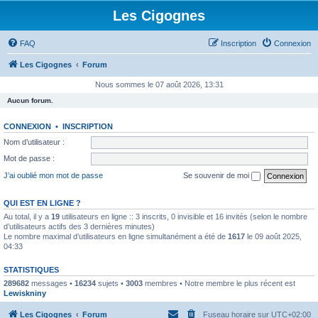
Les Cigognes
FAQ
Inscription
Connexion
Les Cigognes
Forum
Nous sommes le 07 août 2026, 13:31
Aucun forum.
CONNEXION
•
INSCRIPTION
Nom d’utilisateur :
Mot de passe :
J’ai oublié mon mot de passe
Se souvenir de moi
QUI EST EN LIGNE ?
Au total, il y a
19
utilisateurs en ligne :: 3 inscrits, 0 invisible et 16 invités (selon le nombre
d’utilisateurs actifs des 3 dernières minutes)
Le nombre maximal d’utilisateurs en ligne simultanément a été de
1617
le 09 août 2025,
04:33
STATISTIQUES
289682
messages •
16234
sujets •
3003
membres • Notre membre le plus récent est
Lewiskniny
Les Cigognes
Forum
Fuseau horaire sur
UTC+02:00