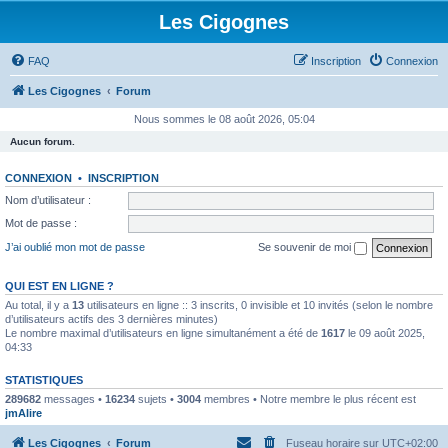
Les Cigognes
FAQ
Inscription
Connexion
Les Cigognes
Forum
Nous sommes le 08 août 2026, 05:04
Aucun forum.
CONNEXION
•
INSCRIPTION
Nom d’utilisateur :
Mot de passe :
J’ai oublié mon mot de passe
Se souvenir de moi
QUI EST EN LIGNE ?
Au total, il y a
13
utilisateurs en ligne :: 3 inscrits, 0 invisible et 10 invités (selon le nombre
d’utilisateurs actifs des 3 dernières minutes)
Le nombre maximal d’utilisateurs en ligne simultanément a été de
1617
le 09 août 2025,
04:33
STATISTIQUES
289682
messages •
16234
sujets •
3004
membres • Notre membre le plus récent est
jmAlire
Les Cigognes
Forum
Fuseau horaire sur
UTC+02:00