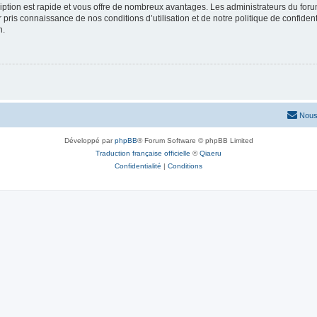
cription est rapide et vous offre de nombreux avantages. Les administrateurs du fo
ir pris connaissance de nos conditions d’utilisation et de notre politique de confide
n.
Nous
Développé par
phpBB
® Forum Software © phpBB Limited
Traduction française officielle
©
Qiaeru
Confidentialité
|
Conditions