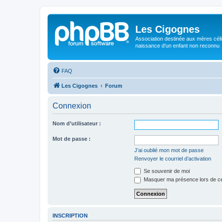
Les Cigognes
Association destinée aux mères céli
naissance d'un enfant non reconnu
FAQ
Les Cigognes
Forum
Connexion
Nom d’utilisateur :
Mot de passe :
J’ai oublié mon mot de passe
Renvoyer le courriel d’activation
Se souvenir de moi
Masquer ma présence lors de ce
INSCRIPTION