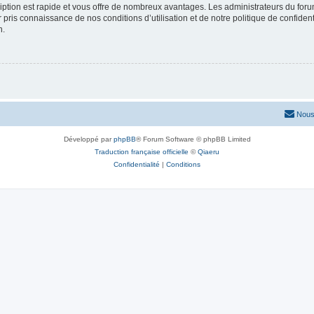
cription est rapide et vous offre de nombreux avantages. Les administrateurs du fo
ir pris connaissance de nos conditions d’utilisation et de notre politique de confide
n.
Nous
Développé par
phpBB
® Forum Software © phpBB Limited
Traduction française officielle
©
Qiaeru
Confidentialité
|
Conditions