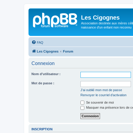
Les Cigognes
Association destinée aux mères céli
naissance d'un enfant non reconnu
FAQ
Les Cigognes
Forum
Connexion
Nom d’utilisateur :
Mot de passe :
J’ai oublié mon mot de passe
Renvoyer le courriel d’activation
Se souvenir de moi
Masquer ma présence lors de ce
INSCRIPTION