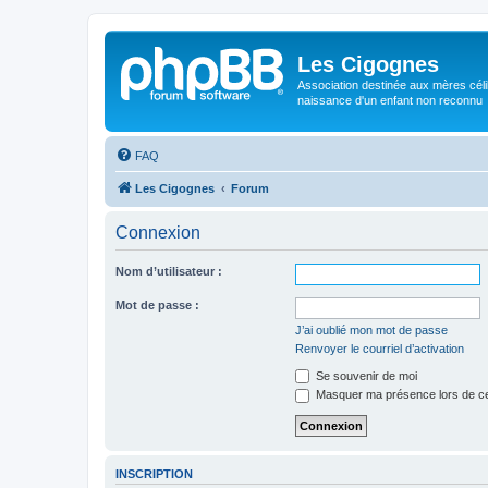
Les Cigognes
Association destinée aux mères céli
naissance d'un enfant non reconnu
FAQ
Les Cigognes
Forum
Connexion
Nom d’utilisateur :
Mot de passe :
J’ai oublié mon mot de passe
Renvoyer le courriel d’activation
Se souvenir de moi
Masquer ma présence lors de ce
INSCRIPTION