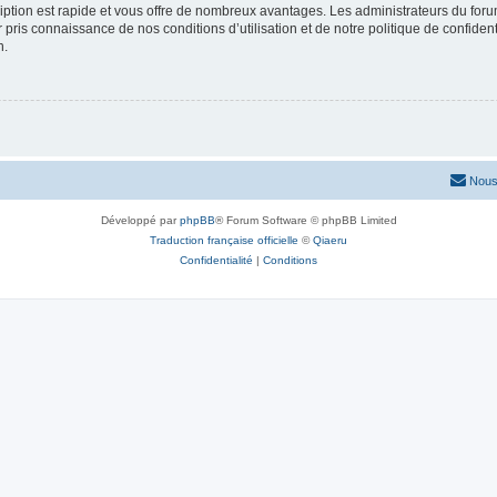
cription est rapide et vous offre de nombreux avantages. Les administrateurs du fo
ir pris connaissance de nos conditions d’utilisation et de notre politique de confide
n.
Nous
Développé par
phpBB
® Forum Software © phpBB Limited
Traduction française officielle
©
Qiaeru
Confidentialité
|
Conditions