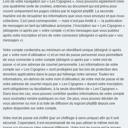
Lors de votre navigation sur « Les Cigognes », nous pouvons également créer
une quatrième sorte de cookies, externes au document qui est prévu pour
couvrir uniquement les pages créées par le logiciel phpBB. La seconde
manière est de récupérer les informations que vous nous envoyez et que nous
collectons. Ceci peut correspondre — mais n’est pas limité à — la publication
de messages en tant qu’utilisateur anonyme, l’inscription sur « Les Cigognes »
(désignée ci-après par « votre compte ») et les messages que vous publiez
après votre inscription et lors de votre connexion (désignés ci-après par « vos
messages »).
Votre compte contiendra au minimum un identifiant unique (désigné ci-après
par « votre nom d’utilisateur ») et un mot de passe personnel vous permettant
de vous connecter à votre compte (désigné ci-après par « votre mot de
passe ») et une adresse de courriel personnelle. Les informations de votre
compte sur « Les Cigognes » sont protégées par les lois de protection des
données applicables dans le pays qui héberge notre serveur. Toutes les
informations, en-dehors de votre nom d’utilisateur, de votre mot de passe et de
votre adresse de courriel requis par « Les Cigognes » durant votre inscription,
sont obligatoires ou facultatives, à la seule discrétion de « Les Cigognes ».
Dans tous les cas, vous pouvez contrôler quelles informations de votre compte
vous souhaitez rendre publiques ou non. De plus, vous pouvez décider de
vous abonner ou non à la liste de diffusion du logiciel phpBB depuis une
option disponible sur votre compte.
Votre mot de passe est chiffré (par un chiffrage à sens unique) afin qu’il soit
sécurisé. Cependant, il est recommandé de ne pas utiliser le même mot de
passe sur plusieurs sites internet différents. Votre mot de passe est le moyen