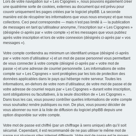
Lors de votre navigation sur « Les Cigognes », nous pouvons également créer
une quatrième sorte de cookies, externes au document qui est prévu pour
couvrir uniquement les pages créées par le logiciel phpBB. La seconde
manière est de récupérer les informations que vous nous envoyez et que nous
collectons. Ceci peut correspondre — mais n’est pas limité à — la publication
de messages en tant qu’utilisateur anonyme, l’inscription sur « Les Cigognes »
(désignée ci-après par « votre compte ») et les messages que vous publiez
après votre inscription et lors de votre connexion (désignés ci-après par « vos
messages »).
Votre compte contiendra au minimum un identifiant unique (désigné ci-après
par « votre nom d’utilisateur ») et un mot de passe personnel vous permettant
de vous connecter à votre compte (désigné ci-après par « votre mot de
passe ») et une adresse de courriel personnelle. Les informations de votre
compte sur « Les Cigognes » sont protégées par les lois de protection des
données applicables dans le pays qui héberge notre serveur. Toutes les
informations, en-dehors de votre nom d’utilisateur, de votre mot de passe et de
votre adresse de courriel requis par « Les Cigognes » durant votre inscription,
sont obligatoires ou facultatives, à la seule discrétion de « Les Cigognes ».
Dans tous les cas, vous pouvez contrôler quelles informations de votre compte
vous souhaitez rendre publiques ou non. De plus, vous pouvez décider de
vous abonner ou non à la liste de diffusion du logiciel phpBB depuis une
option disponible sur votre compte.
Votre mot de passe est chiffré (par un chiffrage à sens unique) afin qu’il soit
sécurisé. Cependant, il est recommandé de ne pas utiliser le même mot de
passe sur plusieurs sites internet différents. Votre mot de passe est le moyen