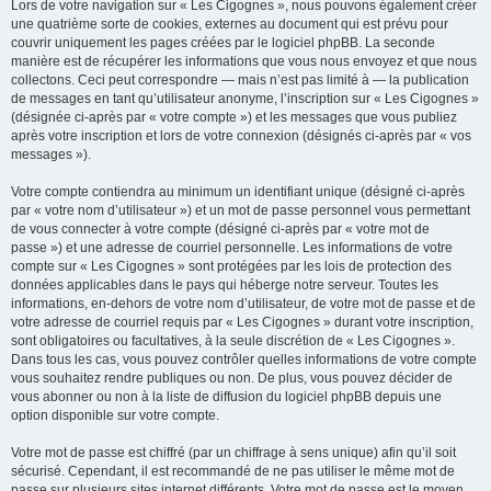
Lors de votre navigation sur « Les Cigognes », nous pouvons également créer
une quatrième sorte de cookies, externes au document qui est prévu pour
couvrir uniquement les pages créées par le logiciel phpBB. La seconde
manière est de récupérer les informations que vous nous envoyez et que nous
collectons. Ceci peut correspondre — mais n’est pas limité à — la publication
de messages en tant qu’utilisateur anonyme, l’inscription sur « Les Cigognes »
(désignée ci-après par « votre compte ») et les messages que vous publiez
après votre inscription et lors de votre connexion (désignés ci-après par « vos
messages »).
Votre compte contiendra au minimum un identifiant unique (désigné ci-après
par « votre nom d’utilisateur ») et un mot de passe personnel vous permettant
de vous connecter à votre compte (désigné ci-après par « votre mot de
passe ») et une adresse de courriel personnelle. Les informations de votre
compte sur « Les Cigognes » sont protégées par les lois de protection des
données applicables dans le pays qui héberge notre serveur. Toutes les
informations, en-dehors de votre nom d’utilisateur, de votre mot de passe et de
votre adresse de courriel requis par « Les Cigognes » durant votre inscription,
sont obligatoires ou facultatives, à la seule discrétion de « Les Cigognes ».
Dans tous les cas, vous pouvez contrôler quelles informations de votre compte
vous souhaitez rendre publiques ou non. De plus, vous pouvez décider de
vous abonner ou non à la liste de diffusion du logiciel phpBB depuis une
option disponible sur votre compte.
Votre mot de passe est chiffré (par un chiffrage à sens unique) afin qu’il soit
sécurisé. Cependant, il est recommandé de ne pas utiliser le même mot de
passe sur plusieurs sites internet différents. Votre mot de passe est le moyen