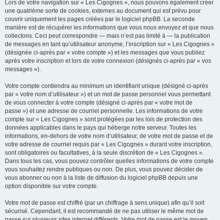
Lors de votre navigation sur « Les Cigognes », nous pouvons également créer
une quatrième sorte de cookies, externes au document qui est prévu pour
couvrir uniquement les pages créées par le logiciel phpBB. La seconde
manière est de récupérer les informations que vous nous envoyez et que nous
collectons. Ceci peut correspondre — mais n’est pas limité à — la publication
de messages en tant qu’utilisateur anonyme, l’inscription sur « Les Cigognes »
(désignée ci-après par « votre compte ») et les messages que vous publiez
après votre inscription et lors de votre connexion (désignés ci-après par « vos
messages »).
Votre compte contiendra au minimum un identifiant unique (désigné ci-après
par « votre nom d’utilisateur ») et un mot de passe personnel vous permettant
de vous connecter à votre compte (désigné ci-après par « votre mot de
passe ») et une adresse de courriel personnelle. Les informations de votre
compte sur « Les Cigognes » sont protégées par les lois de protection des
données applicables dans le pays qui héberge notre serveur. Toutes les
informations, en-dehors de votre nom d’utilisateur, de votre mot de passe et de
votre adresse de courriel requis par « Les Cigognes » durant votre inscription,
sont obligatoires ou facultatives, à la seule discrétion de « Les Cigognes ».
Dans tous les cas, vous pouvez contrôler quelles informations de votre compte
vous souhaitez rendre publiques ou non. De plus, vous pouvez décider de
vous abonner ou non à la liste de diffusion du logiciel phpBB depuis une
option disponible sur votre compte.
Votre mot de passe est chiffré (par un chiffrage à sens unique) afin qu’il soit
sécurisé. Cependant, il est recommandé de ne pas utiliser le même mot de
passe sur plusieurs sites internet différents. Votre mot de passe est le moyen