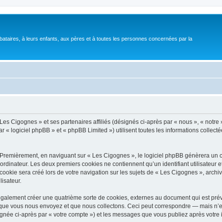
bataires, à leurs enfants, aux pères et à toutes les personnes concernées par la
Les Cigognes » et ses partenaires affiliés (désignés ci-après par « nous », « notre 
 « logiciel phpBB » et « phpBB Limited ») utilisent toutes les informations collectée
 Premièrement, en naviguant sur « Les Cigognes », le logiciel phpBB génèrera un ce
ordinateur. Les deux premiers cookies ne contiennent qu’un identifiant utilisateur 
okie sera créé lors de votre navigation sur les sujets de « Les Cigognes », archiva
lisateur.
galement créer une quatrième sorte de cookies, externes au document qui est prévu
que vous nous envoyez et que nous collectons. Ceci peut correspondre — mais n’es
ignée ci-après par « votre compte ») et les messages que vous publiez après votre i