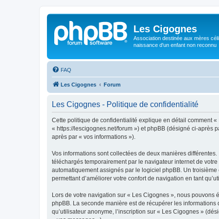
Les Cigognes
Association destinée aux mères céli
naissance d'un enfant non reconnu
FAQ
Les Cigognes
Forum
Les Cigognes - Politique de confidentialité
Cette politique de confidentialité explique en détail comment « 
« https://lescigognes.net/forum ») et phpBB (désigné ci-après par
après par « vos informations »).
Vos informations sont collectées de deux manières différentes.
téléchargés temporairement par le navigateur internet de votre 
automatiquement assignés par le logiciel phpBB. Un troisième co
permettant d’améliorer votre confort de navigation en tant qu’uti
Lors de votre navigation sur « Les Cigognes », nous pouvons é
phpBB. La seconde manière est de récupérer les informations 
qu’utilisateur anonyme, l’inscription sur « Les Cigognes » (dés