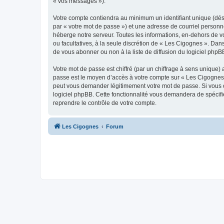
« vos messages »).
Votre compte contiendra au minimum un identifiant unique (dés
par « votre mot de passe ») et une adresse de courriel personn
héberge notre serveur. Toutes les informations, en-dehors de vot
ou facultatives, à la seule discrétion de « Les Cigognes ». Da
de vous abonner ou non à la liste de diffusion du logiciel php
Votre mot de passe est chiffré (par un chiffrage à sens unique) 
passe est le moyen d’accès à votre compte sur « Les Cigognes 
peut vous demander légitimement votre mot de passe. Si vous ou
logiciel phpBB. Cette fonctionnalité vous demandera de spécifie
reprendre le contrôle de votre compte.
Les Cigognes
Forum