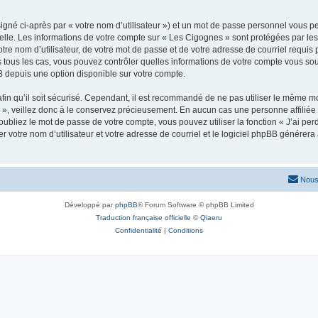
igné ci-après par « votre nom d’utilisateur ») et un mot de passe personnel vous p
elle. Les informations de votre compte sur « Les Cigognes » sont protégées par les
re nom d’utilisateur, de votre mot de passe et de votre adresse de courriel requis p
ns tous les cas, vous pouvez contrôler quelles informations de votre compte vous s
BB depuis une option disponible sur votre compte.
afin qu’il soit sécurisé. Cependant, il est recommandé de ne pas utiliser le même mot
», veillez donc à le conservez précieusement. En aucun cas une personne affiliée 
bliez le mot de passe de votre compte, vous pouvez utiliser la fonction « J’ai per
r votre nom d’utilisateur et votre adresse de courriel et le logiciel phpBB génére
Nous
Développé par
phpBB
® Forum Software © phpBB Limited
Traduction française officielle
©
Qiaeru
Confidentialité
|
Conditions