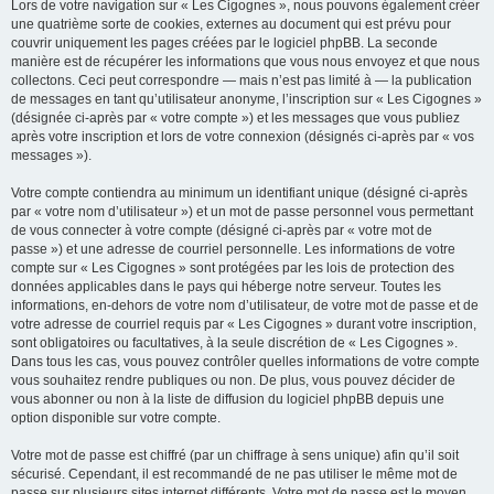
Lors de votre navigation sur « Les Cigognes », nous pouvons également créer
une quatrième sorte de cookies, externes au document qui est prévu pour
couvrir uniquement les pages créées par le logiciel phpBB. La seconde
manière est de récupérer les informations que vous nous envoyez et que nous
collectons. Ceci peut correspondre — mais n’est pas limité à — la publication
de messages en tant qu’utilisateur anonyme, l’inscription sur « Les Cigognes »
(désignée ci-après par « votre compte ») et les messages que vous publiez
après votre inscription et lors de votre connexion (désignés ci-après par « vos
messages »).
Votre compte contiendra au minimum un identifiant unique (désigné ci-après
par « votre nom d’utilisateur ») et un mot de passe personnel vous permettant
de vous connecter à votre compte (désigné ci-après par « votre mot de
passe ») et une adresse de courriel personnelle. Les informations de votre
compte sur « Les Cigognes » sont protégées par les lois de protection des
données applicables dans le pays qui héberge notre serveur. Toutes les
informations, en-dehors de votre nom d’utilisateur, de votre mot de passe et de
votre adresse de courriel requis par « Les Cigognes » durant votre inscription,
sont obligatoires ou facultatives, à la seule discrétion de « Les Cigognes ».
Dans tous les cas, vous pouvez contrôler quelles informations de votre compte
vous souhaitez rendre publiques ou non. De plus, vous pouvez décider de
vous abonner ou non à la liste de diffusion du logiciel phpBB depuis une
option disponible sur votre compte.
Votre mot de passe est chiffré (par un chiffrage à sens unique) afin qu’il soit
sécurisé. Cependant, il est recommandé de ne pas utiliser le même mot de
passe sur plusieurs sites internet différents. Votre mot de passe est le moyen