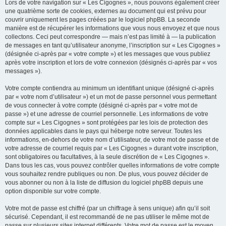
Lors de votre navigation sur « Les Cigognes », nous pouvons également créer
une quatrième sorte de cookies, externes au document qui est prévu pour
couvrir uniquement les pages créées par le logiciel phpBB. La seconde
manière est de récupérer les informations que vous nous envoyez et que nous
collectons. Ceci peut correspondre — mais n’est pas limité à — la publication
de messages en tant qu’utilisateur anonyme, l’inscription sur « Les Cigognes »
(désignée ci-après par « votre compte ») et les messages que vous publiez
après votre inscription et lors de votre connexion (désignés ci-après par « vos
messages »).
Votre compte contiendra au minimum un identifiant unique (désigné ci-après
par « votre nom d’utilisateur ») et un mot de passe personnel vous permettant
de vous connecter à votre compte (désigné ci-après par « votre mot de
passe ») et une adresse de courriel personnelle. Les informations de votre
compte sur « Les Cigognes » sont protégées par les lois de protection des
données applicables dans le pays qui héberge notre serveur. Toutes les
informations, en-dehors de votre nom d’utilisateur, de votre mot de passe et de
votre adresse de courriel requis par « Les Cigognes » durant votre inscription,
sont obligatoires ou facultatives, à la seule discrétion de « Les Cigognes ».
Dans tous les cas, vous pouvez contrôler quelles informations de votre compte
vous souhaitez rendre publiques ou non. De plus, vous pouvez décider de
vous abonner ou non à la liste de diffusion du logiciel phpBB depuis une
option disponible sur votre compte.
Votre mot de passe est chiffré (par un chiffrage à sens unique) afin qu’il soit
sécurisé. Cependant, il est recommandé de ne pas utiliser le même mot de
passe sur plusieurs sites internet différents. Votre mot de passe est le moyen