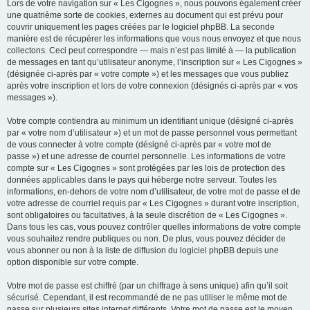
Lors de votre navigation sur « Les Cigognes », nous pouvons également créer
une quatrième sorte de cookies, externes au document qui est prévu pour
couvrir uniquement les pages créées par le logiciel phpBB. La seconde
manière est de récupérer les informations que vous nous envoyez et que nous
collectons. Ceci peut correspondre — mais n’est pas limité à — la publication
de messages en tant qu’utilisateur anonyme, l’inscription sur « Les Cigognes »
(désignée ci-après par « votre compte ») et les messages que vous publiez
après votre inscription et lors de votre connexion (désignés ci-après par « vos
messages »).
Votre compte contiendra au minimum un identifiant unique (désigné ci-après
par « votre nom d’utilisateur ») et un mot de passe personnel vous permettant
de vous connecter à votre compte (désigné ci-après par « votre mot de
passe ») et une adresse de courriel personnelle. Les informations de votre
compte sur « Les Cigognes » sont protégées par les lois de protection des
données applicables dans le pays qui héberge notre serveur. Toutes les
informations, en-dehors de votre nom d’utilisateur, de votre mot de passe et de
votre adresse de courriel requis par « Les Cigognes » durant votre inscription,
sont obligatoires ou facultatives, à la seule discrétion de « Les Cigognes ».
Dans tous les cas, vous pouvez contrôler quelles informations de votre compte
vous souhaitez rendre publiques ou non. De plus, vous pouvez décider de
vous abonner ou non à la liste de diffusion du logiciel phpBB depuis une
option disponible sur votre compte.
Votre mot de passe est chiffré (par un chiffrage à sens unique) afin qu’il soit
sécurisé. Cependant, il est recommandé de ne pas utiliser le même mot de
passe sur plusieurs sites internet différents. Votre mot de passe est le moyen