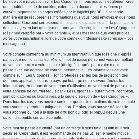
Lors de votre navigation sur « Les Cigognes », nous pouvons également créer
une quatrième sorte de cookies, externes au document qui est prévu pour
couvrir uniquement les pages créées par le logiciel phpBB. La seconde
manière est de récupérer les informations que vous nous envoyez et que nous
collectons. Ceci peut correspondre — mais n’est pas limité à — la publication
de messages en tant qu’utilisateur anonyme, l’inscription sur « Les Cigognes »
(désignée ci-après par « votre compte ») et les messages que vous publiez
après votre inscription et lors de votre connexion (désignés ci-après par « vos
messages »).
Votre compte contiendra au minimum un identifiant unique (désigné ci-après
par « votre nom d’utilisateur ») et un mot de passe personnel vous permettant
de vous connecter à votre compte (désigné ci-après par « votre mot de
passe ») et une adresse de courriel personnelle. Les informations de votre
compte sur « Les Cigognes » sont protégées par les lois de protection des
données applicables dans le pays qui héberge notre serveur. Toutes les
informations, en-dehors de votre nom d’utilisateur, de votre mot de passe et de
votre adresse de courriel requis par « Les Cigognes » durant votre inscription,
sont obligatoires ou facultatives, à la seule discrétion de « Les Cigognes ».
Dans tous les cas, vous pouvez contrôler quelles informations de votre compte
vous souhaitez rendre publiques ou non. De plus, vous pouvez décider de
vous abonner ou non à la liste de diffusion du logiciel phpBB depuis une
option disponible sur votre compte.
Votre mot de passe est chiffré (par un chiffrage à sens unique) afin qu’il soit
sécurisé. Cependant, il est recommandé de ne pas utiliser le même mot de
passe sur plusieurs sites internet différents. Votre mot de passe est le moyen