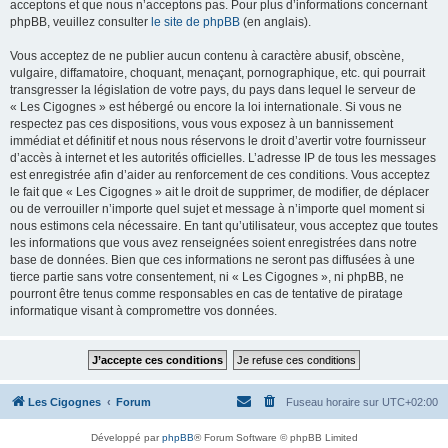
acceptons et que nous n’acceptons pas. Pour plus d’informations concernant
phpBB, veuillez consulter
le site de phpBB
(en anglais).
Vous acceptez de ne publier aucun contenu à caractère abusif, obscène,
vulgaire, diffamatoire, choquant, menaçant, pornographique, etc. qui pourrait
transgresser la législation de votre pays, du pays dans lequel le serveur de
« Les Cigognes » est hébergé ou encore la loi internationale. Si vous ne
respectez pas ces dispositions, vous vous exposez à un bannissement
immédiat et définitif et nous nous réservons le droit d’avertir votre fournisseur
d’accès à internet et les autorités officielles. L’adresse IP de tous les messages
est enregistrée afin d’aider au renforcement de ces conditions. Vous acceptez
le fait que « Les Cigognes » ait le droit de supprimer, de modifier, de déplacer
ou de verrouiller n’importe quel sujet et message à n’importe quel moment si
nous estimons cela nécessaire. En tant qu’utilisateur, vous acceptez que toutes
les informations que vous avez renseignées soient enregistrées dans notre
base de données. Bien que ces informations ne seront pas diffusées à une
tierce partie sans votre consentement, ni « Les Cigognes », ni phpBB, ne
pourront être tenus comme responsables en cas de tentative de piratage
informatique visant à compromettre vos données.
Les Cigognes
Forum
Fuseau horaire sur
UTC+02:00
Développé par
phpBB
® Forum Software © phpBB Limited