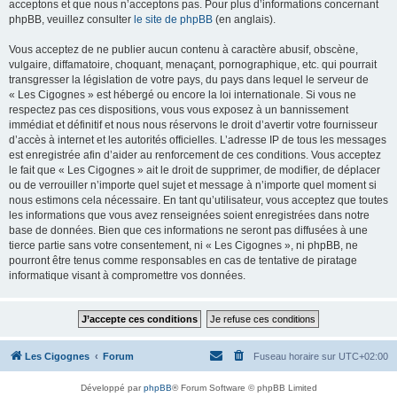
acceptons et que nous n’acceptons pas. Pour plus d’informations concernant
phpBB, veuillez consulter
le site de phpBB
(en anglais).
Vous acceptez de ne publier aucun contenu à caractère abusif, obscène,
vulgaire, diffamatoire, choquant, menaçant, pornographique, etc. qui pourrait
transgresser la législation de votre pays, du pays dans lequel le serveur de
« Les Cigognes » est hébergé ou encore la loi internationale. Si vous ne
respectez pas ces dispositions, vous vous exposez à un bannissement
immédiat et définitif et nous nous réservons le droit d’avertir votre fournisseur
d’accès à internet et les autorités officielles. L’adresse IP de tous les messages
est enregistrée afin d’aider au renforcement de ces conditions. Vous acceptez
le fait que « Les Cigognes » ait le droit de supprimer, de modifier, de déplacer
ou de verrouiller n’importe quel sujet et message à n’importe quel moment si
nous estimons cela nécessaire. En tant qu’utilisateur, vous acceptez que toutes
les informations que vous avez renseignées soient enregistrées dans notre
base de données. Bien que ces informations ne seront pas diffusées à une
tierce partie sans votre consentement, ni « Les Cigognes », ni phpBB, ne
pourront être tenus comme responsables en cas de tentative de piratage
informatique visant à compromettre vos données.
Les Cigognes
Forum
Fuseau horaire sur
UTC+02:00
Développé par
phpBB
® Forum Software © phpBB Limited