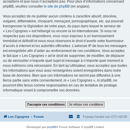
acceptons et que nous n’acceptons pas. Pour plus d’informations concernant
phpBB, veuillez consulter
le site de phpBB
(en anglais).
Vous acceptez de ne publier aucun contenu à caractère abusif, obscène,
vulgaire, diffamatoire, choquant, menaçant, pornographique, etc. qui pourrait
transgresser la législation de votre pays, du pays dans lequel le serveur de
« Les Cigognes » est hébergé ou encore la loi internationale. Si vous ne
respectez pas ces dispositions, vous vous exposez à un bannissement
immédiat et définitif et nous nous réservons le droit d’avertir votre fournisseur
d’accès à internet et les autorités officielles. L’adresse IP de tous les messages
est enregistrée afin d’aider au renforcement de ces conditions. Vous acceptez
le fait que « Les Cigognes » ait le droit de supprimer, de modifier, de déplacer
ou de verrouiller n’importe quel sujet et message à n’importe quel moment si
nous estimons cela nécessaire. En tant qu’utilisateur, vous acceptez que toutes
les informations que vous avez renseignées soient enregistrées dans notre
base de données. Bien que ces informations ne seront pas diffusées à une
tierce partie sans votre consentement, ni « Les Cigognes », ni phpBB, ne
pourront être tenus comme responsables en cas de tentative de piratage
informatique visant à compromettre vos données.
Les Cigognes
Forum
Fuseau horaire sur
UTC+02:00
Développé par
phpBB
® Forum Software © phpBB Limited